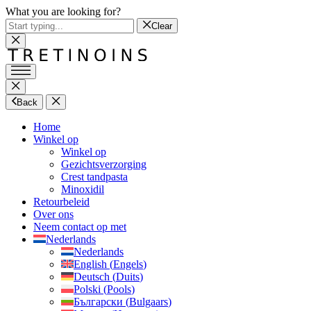
What you are looking for?
Clear
Back
Home
Winkel op
Winkel op
Gezichtsverzorging
Crest tandpasta
Minoxidil
Retourbeleid
Over ons
Neem contact op met
Nederlands
Nederlands
English
(
Engels
)
Deutsch
(
Duits
)
Polski
(
Pools
)
Български
(
Bulgaars
)