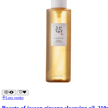
Lees verder
beauty of joseon ginseng cleansing oil, 21