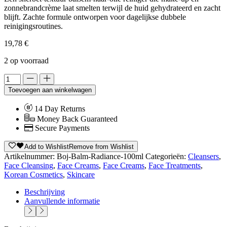
zonnebrandcrème laat smelten terwijl de huid gehydrateerd en zacht
blijft. Zachte formule ontworpen voor dagelijkse dubbele
reinigingsroutines.
19,78
€
2 op voorraad
Alternative:
Toevoegen aan winkelwagen
14 Day Returns
Money Back Guaranteed
Secure Payments
Add to Wishlist
Remove from Wishlist
Artikelnummer:
Boj-Balm-Radiance-100ml
Categorieën:
Cleansers
,
Face Cleansing
,
Face Creams
,
Face Creams
,
Face Treatments
,
Korean Cosmetics
,
Skincare
Beschrijving
Aanvullende informatie