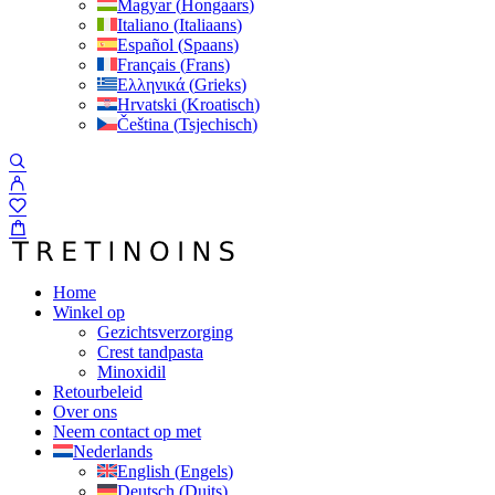
Magyar
(
Hongaars
)
Italiano
(
Italiaans
)
Español
(
Spaans
)
Français
(
Frans
)
Ελληνικά
(
Grieks
)
Hrvatski
(
Kroatisch
)
Čeština
(
Tsjechisch
)
Home
Winkel op
Gezichtsverzorging
Crest tandpasta
Minoxidil
Retourbeleid
Over ons
Neem contact op met
Nederlands
English
(
Engels
)
Deutsch
(
Duits
)