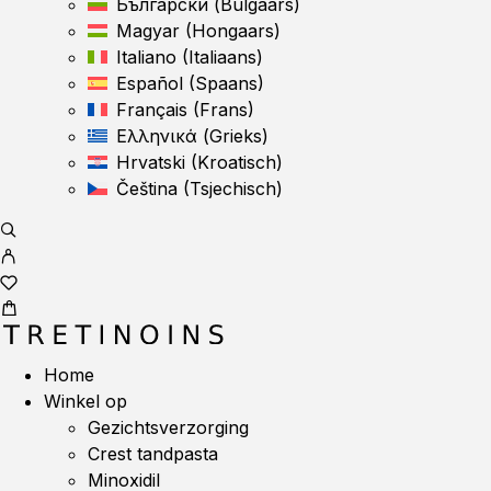
Български
(
Bulgaars
)
Magyar
(
Hongaars
)
Italiano
(
Italiaans
)
Español
(
Spaans
)
Français
(
Frans
)
Ελληνικά
(
Grieks
)
Hrvatski
(
Kroatisch
)
Čeština
(
Tsjechisch
)
Home
Winkel op
Gezichtsverzorging
Crest tandpasta
Minoxidil