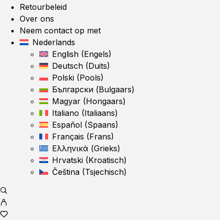
Retourbeleid
Over ons
Neem contact op met
Nederlands
English
(
Engels
)
Deutsch
(
Duits
)
Polski
(
Pools
)
Български
(
Bulgaars
)
Magyar
(
Hongaars
)
Italiano
(
Italiaans
)
Español
(
Spaans
)
Français
(
Frans
)
Ελληνικά
(
Grieks
)
Hrvatski
(
Kroatisch
)
Čeština
(
Tsjechisch
)