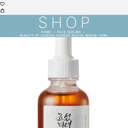
SHOP
HOME
FACE SERUMS
BEAUTY OF JOSEON GINSENG REVIVE SERUM, 30ML