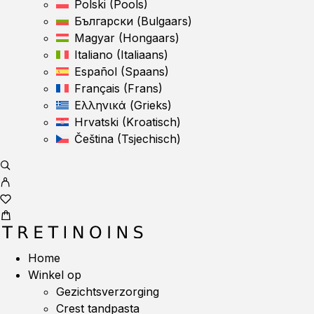
Polski
(
Pools
)
Български
(
Bulgaars
)
Magyar
(
Hongaars
)
Italiano
(
Italiaans
)
Español
(
Spaans
)
Français
(
Frans
)
Ελληνικά
(
Grieks
)
Hrvatski
(
Kroatisch
)
Čeština
(
Tsjechisch
)
Home
Winkel op
Gezichtsverzorging
Crest tandpasta