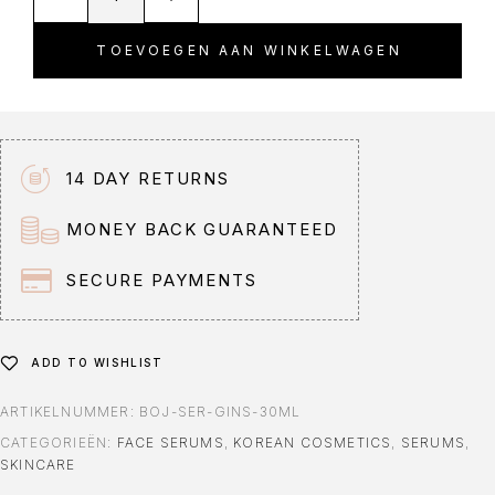
l
t
TOEVOEGEN AAN WINKELWAGEN
e
r
n
a
t
14 DAY RETURNS
i
v
MONEY BACK GUARANTEED
e
:
SECURE PAYMENTS
ADD TO WISHLIST
ARTIKELNUMMER:
BOJ-SER-GINS-30ML
CATEGORIEËN:
FACE SERUMS
,
KOREAN COSMETICS
,
SERUMS
,
SKINCARE