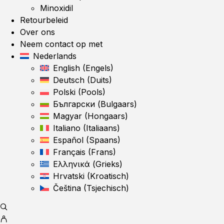
Minoxidil
Retourbeleid
Over ons
Neem contact op met
Nederlands
English
(
Engels
)
Deutsch
(
Duits
)
Polski
(
Pools
)
Български
(
Bulgaars
)
Magyar
(
Hongaars
)
Italiano
(
Italiaans
)
Español
(
Spaans
)
Français
(
Frans
)
Ελληνικά
(
Grieks
)
Hrvatski
(
Kroatisch
)
Čeština
(
Tsjechisch
)