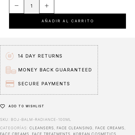
A
l
t
AÑADIR AL CARRITO
e
r
n
a
t
14 DAY RETURNS
i
v
MONEY BACK GUARANTEED
e
:
SECURE PAYMENTS
ADD TO WISHLIST
SKU:
BOJ-BALM-RADIANCE-100ML
CATEGORÍAS:
CLEANSERS
,
FACE CLEANSING
,
FACE CREAMS
,
FACE CREAMS
,
FACE TREATMENTS
,
KOREAN COSMETICS
,