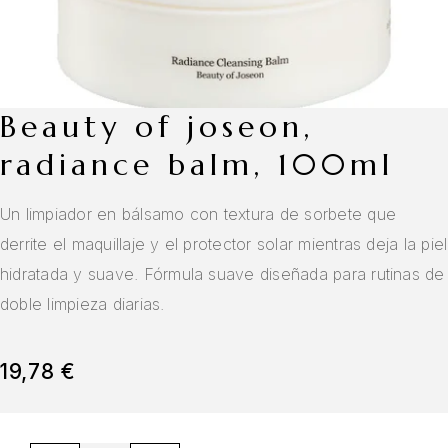
beauty of joseon,
radiance balm, 100ml
Un limpiador en bálsamo con textura de sorbete que
derrite el maquillaje y el protector solar mientras deja la piel
hidratada y suave. Fórmula suave diseñada para rutinas de
doble limpieza diarias.
19,78
€