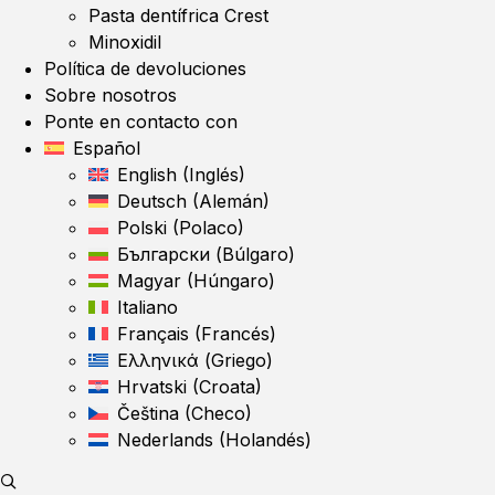
Pasta dentífrica Crest
Minoxidil
Política de devoluciones
Sobre nosotros
Ponte en contacto con
Español
English
(
Inglés
)
Deutsch
(
Alemán
)
Polski
(
Polaco
)
Български
(
Búlgaro
)
Magyar
(
Húngaro
)
Italiano
Français
(
Francés
)
Ελληνικά
(
Griego
)
Hrvatski
(
Croata
)
Čeština
(
Checo
)
Nederlands
(
Holandés
)