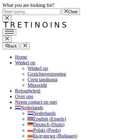
What you are looking for?
Clear
Back
Home
Winkel op
Winkel op
Gezichtsverzorging
Crest tandpasta
Minoxidil
Retourbeleid
Over ons
Neem contact op met
Nederlands
Nederlands
English
(
Engels
)
Deutsch
(
Duits
)
Polski
(
Pools
)
Български
(
Bulgaars
)