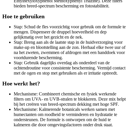
Ethylhexyloxyphenol Methoxyphenyl Triazine). Deze filters
bieden breed-spectrum bescherming en fotostabiliteit.
Hoe te gebruiken
Stap: Schud de fles voorzichtig voor gebruik om de formule te
mengen. Dispenseer de druppel hoeveelheid en dep
gelijkmatig over het gezicht en de nek.
Stap: Breng aan als de laatste stap in de huidverzorging voor
make-up en blootstelling aan de zon. Herhaal elke twee uur of
na het zweten, zwemmen of afdrogen met een handdoek voor
voortdurende bescherming.
Stap: Gebruik dagelijks overdag als onderdeel van de
ochtendroutine voor consistente bescherming. Vermijd contact
met de ogen en stop met gebruiken als er irritatie optreedt.
Hoe werkt het?
Mechanisme: Combineert chemische en fysiek werkende
filters om UVA- en UVB-stralen te blokkeren. Deze mix helpt
bij het creëren van breed-spectrum dekking met hoge SPF.
Mechanisme: Kalmerende botanicals werken samen met
humectanten om roodheid te verminderen en hydratatie te
ondersteunen. De formule is ontworpen om de huid te
kalmeren die door omgevingsfactoren onder druk staat.