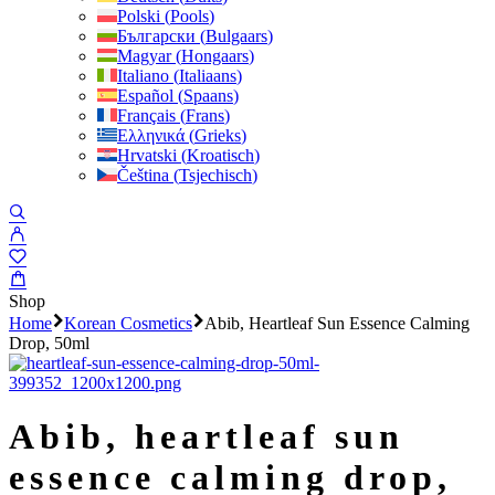
Polski
(
Pools
)
Български
(
Bulgaars
)
Magyar
(
Hongaars
)
Italiano
(
Italiaans
)
Español
(
Spaans
)
Français
(
Frans
)
Ελληνικά
(
Grieks
)
Hrvatski
(
Kroatisch
)
Čeština
(
Tsjechisch
)
Shop
Home
Korean Cosmetics
Abib, Heartleaf Sun Essence Calming
Drop, 50ml
abib, heartleaf sun
essence calming drop,