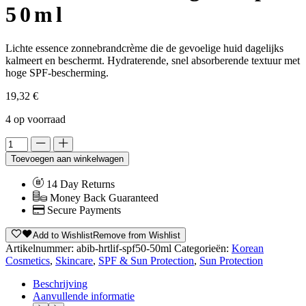
50ml
Lichte essence zonnebrandcrème die de gevoelige huid dagelijks
kalmeert en beschermt. Hydraterende, snel absorberende textuur met
hoge SPF-bescherming.
19,32
€
4 op voorraad
Alternative:
Toevoegen aan winkelwagen
14 Day Returns
Money Back Guaranteed
Secure Payments
Add to Wishlist
Remove from Wishlist
Artikelnummer:
abib-hrtlif-spf50-50ml
Categorieën:
Korean
Cosmetics
,
Skincare
,
SPF & Sun Protection
,
Sun Protection
Beschrijving
Aanvullende informatie