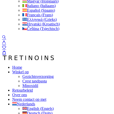
Magyar
(
Hongaars
)
Italiano
(
Italiaans
)
Español
(
Spaans
)
Français
(
Frans
)
Ελληνικά
(
Grieks
)
Hrvatski
(
Kroatisch
)
Čeština
(
Tsjechisch
)
Home
Winkel op
Gezichtsverzorging
Crest tandpasta
Minoxidil
Retourbeleid
Over ons
Neem contact op met
Nederlands
English
(
Engels
)
Deutsch
(
Duits
)