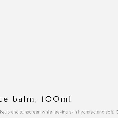
nce balm, 100ml
keup and sunscreen while leaving skin hydrated and soft. G