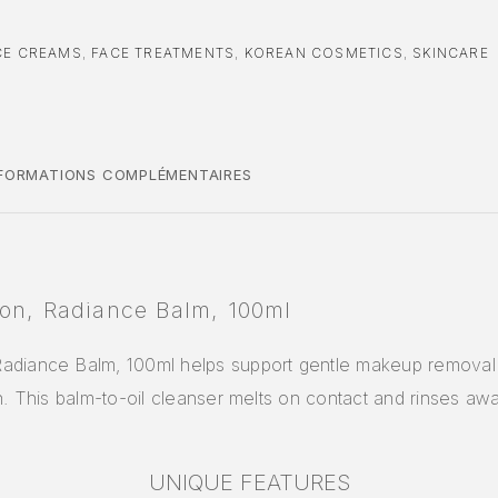
CE CREAMS
,
FACE TREATMENTS
,
KOREAN COSMETICS
,
SKINCARE
NFORMATIONS COMPLÉMENTAIRES
on, Radiance Balm, 100ml
adiance Balm, 100ml helps support gentle makeup removal 
n. This balm-to-oil cleanser melts on contact and rinses awa
UNIQUE FEATURES