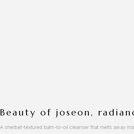
beauty of joseon, radia
A sherbet-textured balm-to-oil cleanser that melts away ma