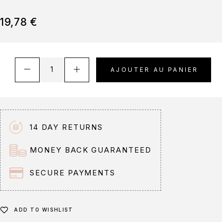
19,78
€
A
AJOUTER AU PANIER
l
t
e
r
n
14 DAY RETURNS
a
t
MONEY BACK GUARANTEED
i
v
SECURE PAYMENTS
e
:
ADD TO WISHLIST