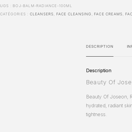
UGS :
BOJ-BALM-RADIANCE-100ML
CATÉGORIES :
CLEANSERS
,
FACE CLEANSING
,
FACE CREAMS
,
FA
DESCRIPTION
I
Description
Beauty Of Jose
Beauty Of Joseon, R
hydrated, radiant ski
tightness.