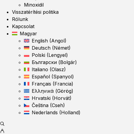
Minoxidil
Visszatérítési politika
Rólunk
Kapcsolat
Magyar
English
(
Angol
)
Deutsch
(
Német
)
Polski
(
Lengyel
)
Български
(
Bolgár
)
Italiano
(
Olasz
)
Español
(
Spanyol
)
Français
(
Francia
)
Ελληνικά
(
Görög
)
Hrvatski
(
Horvát
)
Čeština
(
Cseh
)
Nederlands
(
Holland
)