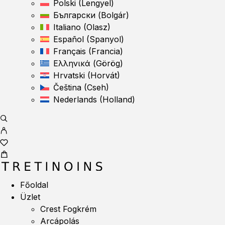
Polski
(
Lengyel
)
Български
(
Bolgár
)
Italiano
(
Olasz
)
Español
(
Spanyol
)
Français
(
Francia
)
Ελληνικά
(
Görög
)
Hrvatski
(
Horvát
)
Čeština
(
Cseh
)
Nederlands
(
Holland
)
Főoldal
Üzlet
Crest Fogkrém
Arcápolás