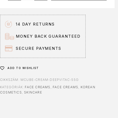
t
e
r
n
14 DAY RETURNS
a
t
MONEY BACK GUARANTEED
i
v
SECURE PAYMENTS
e
:
ADD TO WISHLIST
CIKKSZÁM:
MCUBE-CREAM-DEEPVITAC-55G
KATEGÓRIÁK:
FACE CREAMS
,
FACE CREAMS
,
KOREAN
COSMETICS
,
SKINCARE