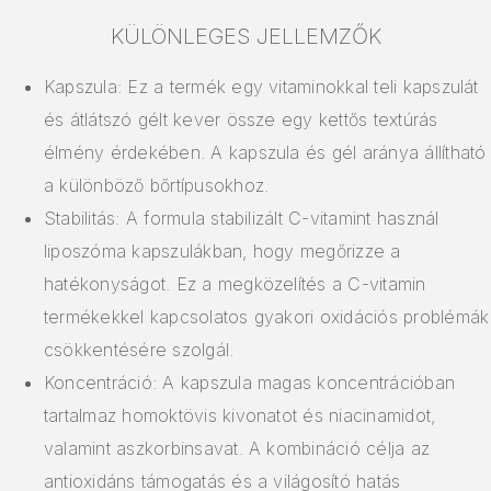
KÜLÖNLEGES JELLEMZŐK
Kapszula: Ez a termék egy vitaminokkal teli kapszulát
és átlátszó gélt kever össze egy kettős textúrás
élmény érdekében. A kapszula és gél aránya állítható
a különböző bőrtípusokhoz.
Stabilitás: A formula stabilizált C-vitamint használ
liposzóma kapszulákban, hogy megőrizze a
hatékonyságot. Ez a megközelítés a C-vitamin
termékekkel kapcsolatos gyakori oxidációs problémák
csökkentésére szolgál.
Koncentráció: A kapszula magas koncentrációban
tartalmaz homoktövis kivonatot és niacinamidot,
valamint aszkorbinsavat. A kombináció célja az
antioxidáns támogatás és a világosító hatás