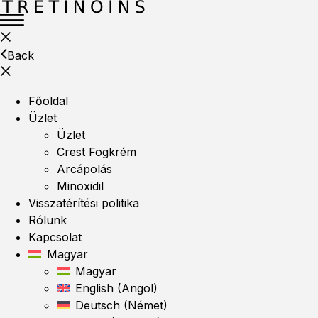
Back
Főoldal
Üzlet
Üzlet
Crest Fogkrém
Arcápolás
Minoxidil
Visszatérítési politika
Rólunk
Kapcsolat
Magyar
Magyar
English
(
Angol
)
Deutsch
(
Német
)