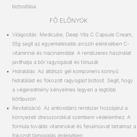
biztosítása.
FŐ ELŐNYÖK
Világosítás: Medicube, Deep Vita C Capsule Cream,
55g segít az egyenletesebb arcszín elérésében C-
vitaminnal és niacinamiddal. A rendszeres használat
javíthatja a bőr ragyogását és tónusát.
Hidratálás: Az átlátszó gél komponens könnyű
hidratálást és fokozott ragyogást biztosít. Segít, hogy
a végeredmény kényelmes legyen a legtöbb
bőrtípuson.
Revitalizáció: Az antioxidáns rendszer hozzájárul a
környezeti stresszorokkal szembeni védelemhez. A
formula további vitaminokat és ferulinsavat tartalmaz a
fokozott támogatás érdekében.