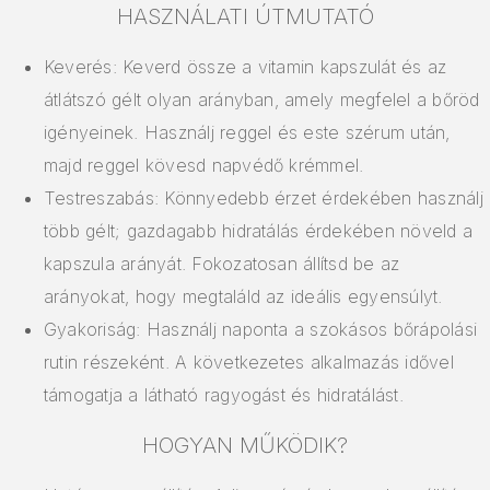
HASZNÁLATI ÚTMUTATÓ
Keverés: Keverd össze a vitamin kapszulát és az
átlátszó gélt olyan arányban, amely megfelel a bőröd
igényeinek. Használj reggel és este szérum után,
majd reggel kövesd napvédő krémmel.
Testreszabás: Könnyedebb érzet érdekében használj
több gélt; gazdagabb hidratálás érdekében növeld a
kapszula arányát. Fokozatosan állítsd be az
arányokat, hogy megtaláld az ideális egyensúlyt.
Gyakoriság: Használj naponta a szokásos bőrápolási
rutin részeként. A következetes alkalmazás idővel
támogatja a látható ragyogást és hidratálást.
HOGYAN MŰKÖDIK?