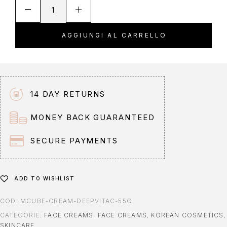
A
l
t
AGGIUNGI AL CARRELLO
e
r
n
a
t
14 DAY RETURNS
i
v
MONEY BACK GUARANTEED
e
:
SECURE PAYMENTS
ADD TO WISHLIST
COD:
MCUBE-CREAM-DEEPVITAC-55G
CATEGORIE:
FACE CREAMS
,
FACE CREAMS
,
KOREAN COSMETICS
,
SKINCARE