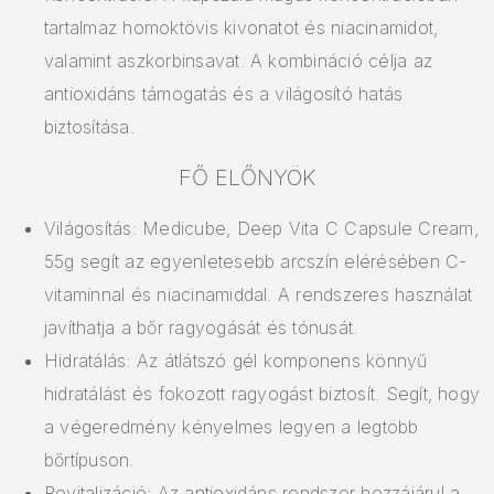
tartalmaz homoktövis kivonatot és niacinamidot,
valamint aszkorbinsavat. A kombináció célja az
antioxidáns támogatás és a világosító hatás
biztosítása.
FŐ ELŐNYÖK
Világosítás: Medicube, Deep Vita C Capsule Cream,
55g segít az egyenletesebb arcszín elérésében C-
vitaminnal és niacinamiddal. A rendszeres használat
javíthatja a bőr ragyogását és tónusát.
Hidratálás: Az átlátszó gél komponens könnyű
hidratálást és fokozott ragyogást biztosít. Segít, hogy
a végeredmény kényelmes legyen a legtöbb
bőrtípuson.
Revitalizáció: Az antioxidáns rendszer hozzájárul a