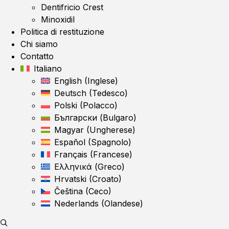
Dentifricio Crest
Minoxidil
Politica di restituzione
Chi siamo
Contatto
Italiano
English
(
Inglese
)
Deutsch
(
Tedesco
)
Polski
(
Polacco
)
Български
(
Bulgaro
)
Magyar
(
Ungherese
)
Español
(
Spagnolo
)
Français
(
Francese
)
Ελληνικά
(
Greco
)
Hrvatski
(
Croato
)
Čeština
(
Ceco
)
Nederlands
(
Olandese
)