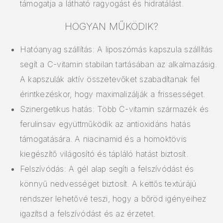
támogatja a látható ragyogást és hidratálást.
HOGYAN MŰKÖDIK?
Hatóanyag szállítás: A liposzómás kapszula szállítás
segít a C-vitamin stabilan tartásában az alkalmazásig.
A kapszulák aktív összetevőket szabadítanak fel
érintkezéskor, hogy maximalizálják a frissességet.
Szinergetikus hatás: Több C-vitamin származék és
ferulinsav együttműködik az antioxidáns hatás
támogatására. A niacinamid és a homoktövis
kiegészítő világosító és tápláló hatást biztosít.
Felszívódás: A gél alap segíti a felszívódást és
könnyű nedvességet biztosít. A kettős textúrájú
rendszer lehetővé teszi, hogy a bőröd igényeihez
igazítsd a felszívódást és az érzetet.