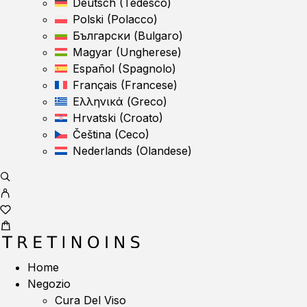
Deutsch
(
Tedesco
)
Polski
(
Polacco
)
Български
(
Bulgaro
)
Magyar
(
Ungherese
)
Español
(
Spagnolo
)
Français
(
Francese
)
Ελληνικά
(
Greco
)
Hrvatski
(
Croato
)
Čeština
(
Ceco
)
Nederlands
(
Olandese
)
Home
Negozio
Cura Del Viso