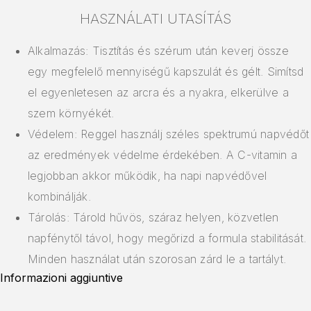
HASZNÁLATI UTASÍTÁS
Alkalmazás: Tisztítás és szérum után keverj össze
egy megfelelő mennyiségű kapszulát és gélt. Simítsd
el egyenletesen az arcra és a nyakra, elkerülve a
szem környékét.
Védelem: Reggel használj széles spektrumú napvédőt
az eredmények védelme érdekében. A C-vitamin a
legjobban akkor működik, ha napi napvédővel
kombinálják.
Tárolás: Tárold hűvös, száraz helyen, közvetlen
napfénytől távol, hogy megőrizd a formula stabilitását.
Minden használat után szorosan zárd le a tartályt.
Informazioni aggiuntive