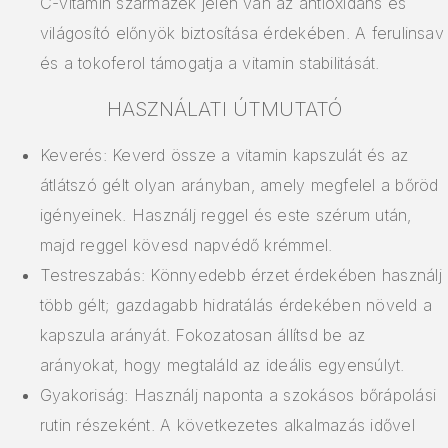
C-vitamin származék jelen van az antioxidáns és
világosító előnyök biztosítása érdekében. A ferulinsav
és a tokoferol támogatja a vitamin stabilitását.
HASZNÁLATI ÚTMUTATÓ
Keverés: Keverd össze a vitamin kapszulát és az
átlátszó gélt olyan arányban, amely megfelel a bőröd
igényeinek. Használj reggel és este szérum után,
majd reggel kövesd napvédő krémmel.
Testreszabás: Könnyedebb érzet érdekében használj
több gélt; gazdagabb hidratálás érdekében növeld a
kapszula arányát. Fokozatosan állítsd be az
arányokat, hogy megtaláld az ideális egyensúlyt.
Gyakoriság: Használj naponta a szokásos bőrápolási
rutin részeként. A következetes alkalmazás idővel