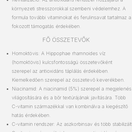
környezeti stresszorokkal szembeni védelemhez. A
formula további vitaminokat és ferulinsavat tartalmaz a
fokozott támogatás érdekében.
FŐ ÖSSZETEVŐK
Homoktövis: A Hippophae rhamnoides víz
(homoktövis) kulcsfontosságú összetevőként
szerepel az antioxidáns táplálás érdekében.
Kiemelkedően szerepel az összetevő keverékben.
Niacinamid: A niacinamid (5%) szerepel a megjelenés
világosítására és a bőr textúrájának javítására. Több
C-vitamin származékkal van kombinálva a kiegészítő
hatás érdekében.
C-vitamin rendszer: Az aszkorbinsav és több stabilizált