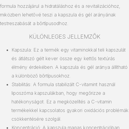
formula hozzájárul a hidratáláshoz és a revitalizációhoz,
miközben lehetővé teszi a kapszula és gél arányának
testreszabását a bőrtípusodhoz.
KÜLÖNLEGES JELLEMZŐK
Kapszula: Ez a termék egy vitaminokkal teli kapszulát
és átlátszó gélt kever össze egy kettős textúrás
élmény érdekében. A kapszula és gél aránya állítható
a különböző bőrtípusokhoz.
Stabilitás: A formula stabilizált C-vitamint használ
liposzóma kapszulákban, hogy megőrizze a
hatékonyságot. Ez a megközelítés a C-vitamin
termékekkel kapcsolatos gyakori oxidációs problémák
csökkentésére szolgál.
Koncentráció: A kapszula magas koncentrációban