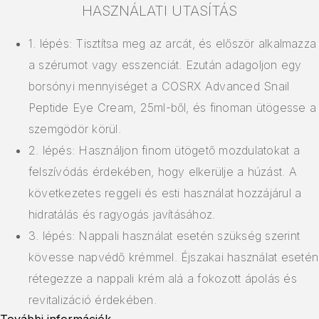
HASZNÁLATI UTASÍTÁS
1. lépés: Tisztítsa meg az arcát, és először alkalmazza
a szérumot vagy esszenciát. Ezután adagoljon egy
borsónyi mennyiséget a COSRX Advanced Snail
Peptide Eye Cream, 25ml-ből, és finoman ütögesse a
szemgödör körül.
2. lépés: Használjon finom ütögető mozdulatokat a
felszívódás érdekében, hogy elkerülje a húzást. A
következetes reggeli és esti használat hozzájárul a
hidratálás és ragyogás javításához.
3. lépés: Nappali használat esetén szükség szerint
kövesse napvédő krémmel. Éjszakai használat esetén
rétegezze a nappali krém alá a fokozott ápolás és
revitalizáció érdekében.