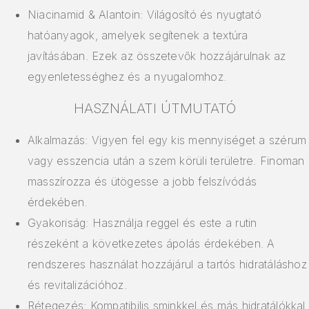
Niacinamid & Alantoin: Világosító és nyugtató
hatóanyagok, amelyek segítenek a textúra
javításában. Ezek az összetevők hozzájárulnak az
egyenletességhez és a nyugalomhoz.
HASZNÁLATI ÚTMUTATÓ
Alkalmazás: Vigyen fel egy kis mennyiséget a szérum
vagy esszencia után a szem körüli területre. Finoman
masszírozza és ütögesse a jobb felszívódás
érdekében.
Gyakoriság: Használja reggel és este a rutin
részeként a következetes ápolás érdekében. A
rendszeres használat hozzájárul a tartós hidratáláshoz
és revitalizációhoz.
Rétegezés: Kompatibilis sminkkel és más hidratálókkal.