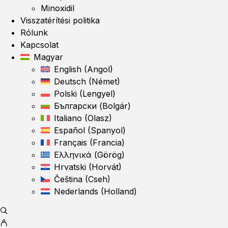
Minoxidil
Visszatérítési politika
Rólunk
Kapcsolat
Magyar
English
(
Angol
)
Deutsch
(
Német
)
Polski
(
Lengyel
)
Български
(
Bolgár
)
Italiano
(
Olasz
)
Español
(
Spanyol
)
Français
(
Francia
)
Ελληνικά
(
Görög
)
Hrvatski
(
Horvát
)
Čeština
(
Cseh
)
Nederlands
(
Holland
)