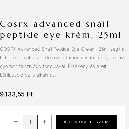
cosrx advanced snail
peptide eye krém, 25ml
COSRX Advanced Snail Peptide Eye Cream, 25ml segít a
hidratált, simább szemkörnyék támogatásában egy könnyű,
gyorsan felszívódó formulával. Érzékeny és érett
bőrtípusokhoz is alkalmas.
9.133,55
Ft
KOSÁRBA TESZEM