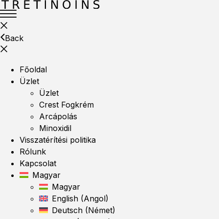
Back
Főoldal
Üzlet
Üzlet
Crest Fogkrém
Arcápolás
Minoxidil
Visszatérítési politika
Rólunk
Kapcsolat
Magyar
Magyar
English
(
Angol
)
Deutsch
(
Német
)