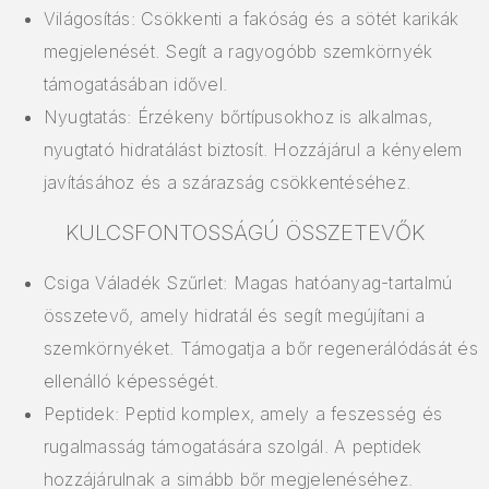
Világosítás: Csökkenti a fakóság és a sötét karikák
megjelenését. Segít a ragyogóbb szemkörnyék
támogatásában idővel.
Nyugtatás: Érzékeny bőrtípusokhoz is alkalmas,
nyugtató hidratálást biztosít. Hozzájárul a kényelem
javításához és a szárazság csökkentéséhez.
KULCSFONTOSSÁGÚ ÖSSZETEVŐK
Csiga Váladék Szűrlet: Magas hatóanyag-tartalmú
összetevő, amely hidratál és segít megújítani a
szemkörnyéket. Támogatja a bőr regenerálódását és
ellenálló képességét.
Peptidek: Peptid komplex, amely a feszesség és
rugalmasság támogatására szolgál. A peptidek
hozzájárulnak a simább bőr megjelenéséhez.