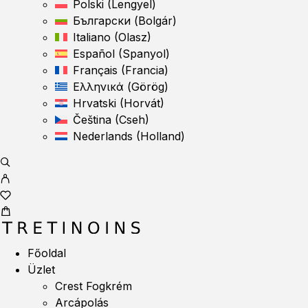
Polski
(
Lengyel
)
Български
(
Bolgár
)
Italiano
(
Olasz
)
Español
(
Spanyol
)
Français
(
Francia
)
Ελληνικά
(
Görög
)
Hrvatski
(
Horvát
)
Čeština
(
Cseh
)
Nederlands
(
Holland
)
Főoldal
Üzlet
Crest Fogkrém
Arcápolás