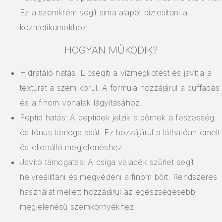
Ez a szemkrém segít sima alapot biztosítani a
kozmetikumokhoz.
HOGYAN MŰKÖDIK?
Hidratáló hatás: Elősegíti a vízmegkötést és javítja a
textúrát a szem körül. A formula hozzájárul a puffadás
és a finom vonalak lágyításához.
Peptid hatás: A peptidek jelzik a bőrnek a feszesség
és tónus támogatását. Ez hozzájárul a láthatóan emelt
és ellenálló megjelenéshez.
Javító támogatás: A csiga váladék szűrlet segít
helyreállítani és megvédeni a finom bőrt. Rendszeres
használat mellett hozzájárul az egészségesebb
megjelenésű szemkörnyékhez.