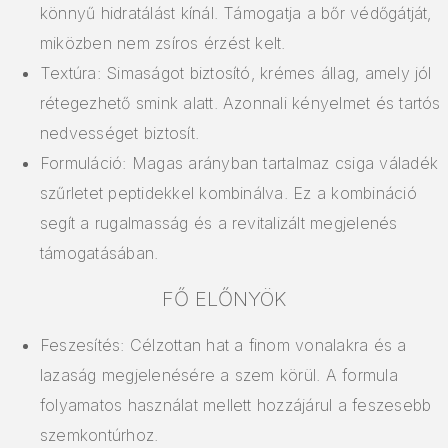
könnyű hidratálást kínál. Támogatja a bőr védőgátját,
miközben nem zsíros érzést kelt.
Textúra: Simaságot biztosító, krémes állag, amely jól
rétegezhető smink alatt. Azonnali kényelmet és tartós
nedvességet biztosít.
Formuláció: Magas arányban tartalmaz csiga váladék
szűrletet peptidekkel kombinálva. Ez a kombináció
segít a rugalmasság és a revitalizált megjelenés
támogatásában.
FŐ ELŐNYÖK
Feszesítés: Célzottan hat a finom vonalakra és a
lazaság megjelenésére a szem körül. A formula
folyamatos használat mellett hozzájárul a feszesebb
szemkontúrhoz.