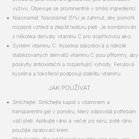
výživu. Objevuje se prominentně v směsi ingrediencí.
Niacinamid: Niacinamid (5%) je zahrnut, aby pomohl
rozjasnit vzhled a zlepšit texturu pleti. Je kombinován
s několika deriváty vitaminu C pro doplňkovou akci.
Systém vitaminu C: Kyselina askorbová a několik
stabilizovaných derivátů vitaminu C jsou přítomny, aby
poskytly antioxidační a rozjasňující výhody. Ferulová
kyselina a tokoferol podporují stabilitu vitaminu.
JAK POUŽÍVAT
Smíchejte: Smíchejte kapsli s vitaminem a
transparentní gel v poměru, který odpovídá potřebám
vaší pleti. Aplikujte ráno a večer po séru, poté ráno
použijte opalovací krém.