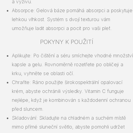
a výživu.
Absorpce: Gelová báze pomáhá absorpci a poskytuje
lehkou vlhkost. Systém s dvojí texturou vám
umožňuje ladit absorpci a pocit pro vaši pleť.
POKYNY K POUŽITÍ
Aplikujte: Po čištění a séru smíchejte vhodné množství
kapsle a gelu. Rovnoměrně rozetřete po obličeji a
krku, vyhněte se oblasti očí.
Chraňte: Ráno použijte širokospektrální opalovací
krém, abyste ochránili výsledky. Vitamin C funguje
nejlépe, když je kombinován s každodenní ochranou
před sluncem.
Skladování: Skladujte na chladném a suchém místě
mimo přímé sluneční světlo, abyste pomohli udržet