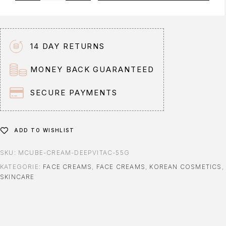
t
e
r
n
14 DAY RETURNS
a
t
MONEY BACK GUARANTEED
i
v
SECURE PAYMENTS
e
:
ADD TO WISHLIST
SKU:
MCUBE-CREAM-DEEPVITAC-55G
KATEGORIE:
FACE CREAMS
,
FACE CREAMS
,
KOREAN COSMETICS
,
SKINCARE