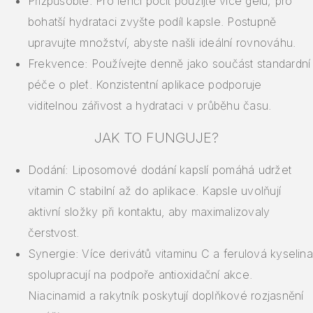
Přizpůsobte: Pro lehčí pocit použijte více gelu; pro
bohatší hydrataci zvyšte podíl kapsle. Postupně
upravujte množství, abyste našli ideální rovnováhu.
Frekvence: Používejte denně jako součást standardní
péče o pleť. Konzistentní aplikace podporuje
viditelnou zářivost a hydrataci v průběhu času.
JAK TO FUNGUJE?
Dodání: Liposomové dodání kapslí pomáhá udržet
vitamin C stabilní až do aplikace. Kapsle uvolňují
aktivní složky při kontaktu, aby maximalizovaly
čerstvost.
Synergie: Více derivátů vitaminu C a ferulová kyselina
spolupracují na podpoře antioxidační akce.
Niacinamid a rakytník poskytují doplňkové rozjasnění