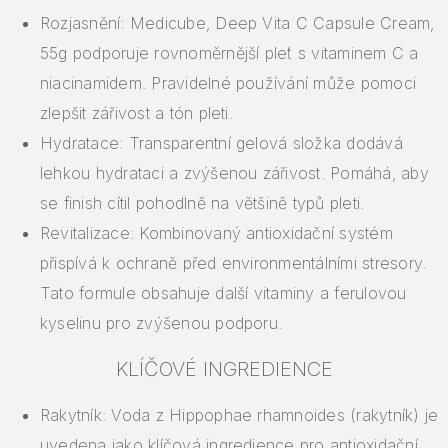
Rozjasnění: Medicube, Deep Vita C Capsule Cream,
55g podporuje rovnoměrnější pleť s vitaminem C a
niacinamidem. Pravidelné používání může pomoci
zlepšit zářivost a tón pleti.
Hydratace: Transparentní gelová složka dodává
lehkou hydrataci a zvýšenou zářivost. Pomáhá, aby
se finish cítil pohodlně na většině typů pleti.
Revitalizace: Kombinovaný antioxidační systém
přispívá k ochraně před environmentálními stresory.
Tato formule obsahuje další vitaminy a ferulovou
kyselinu pro zvýšenou podporu.
KLÍČOVÉ INGREDIENCE
Rakytník: Voda z Hippophae rhamnoides (rakytník) je
uvedena jako klíčová ingredience pro antioxidační