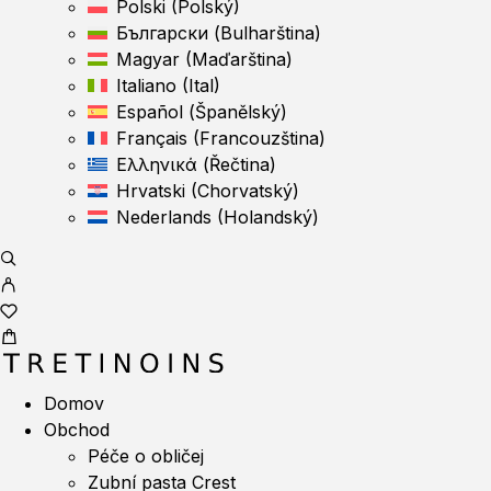
Polski
(
Polský
)
Български
(
Bulharština
)
Magyar
(
Maďarština
)
Italiano
(
Ital
)
Español
(
Španělský
)
Français
(
Francouzština
)
Ελληνικά
(
Řečtina
)
Hrvatski
(
Chorvatský
)
Nederlands
(
Holandský
)
Domov
Obchod
Péče o obličej
Zubní pasta Crest