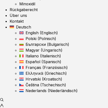
Minoxidil
Rückgaberecht
Über uns
Kontakt
Deutsch
English
(
Englisch
)
Polski
(
Polnisch
)
Български
(
Bulgarisch
)
Magyar
(
Ungarisch
)
Italiano
(
Italienisch
)
Español
(
Spanisch
)
Français
(
Französisch
)
Ελληνικά
(
Griechisch
)
Hrvatski
(
Kroatisch
)
Čeština
(
Tschechisch
)
Nederlands
(
Niederländisch
)