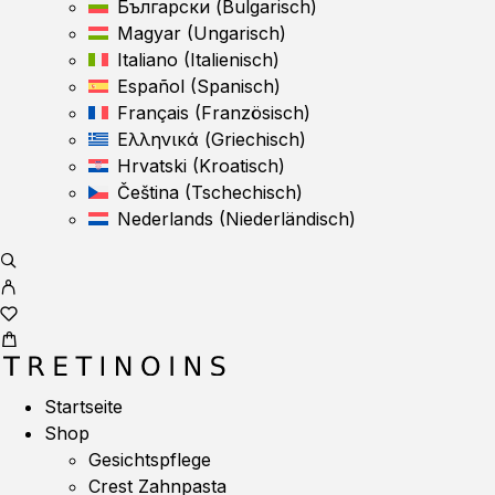
Български
(
Bulgarisch
)
Magyar
(
Ungarisch
)
Italiano
(
Italienisch
)
Español
(
Spanisch
)
Français
(
Französisch
)
Ελληνικά
(
Griechisch
)
Hrvatski
(
Kroatisch
)
Čeština
(
Tschechisch
)
Nederlands
(
Niederländisch
)
Startseite
Shop
Gesichtspflege
Crest Zahnpasta