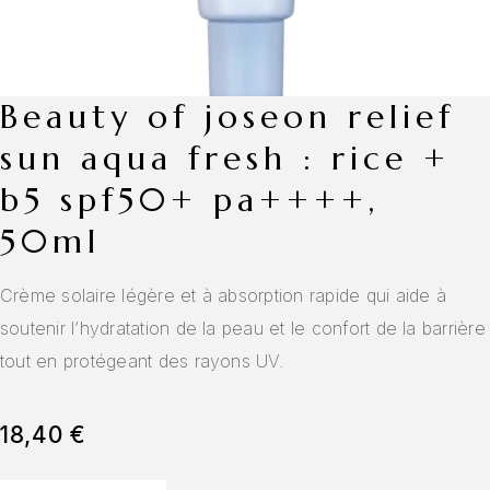
beauty of joseon relief
sun aqua fresh : rice +
b5 spf50+ pa++++,
50ml
Crème solaire légère et à absorption rapide qui aide à
soutenir l’hydratation de la peau et le confort de la barrière
tout en protégeant des rayons UV.
18,40
€