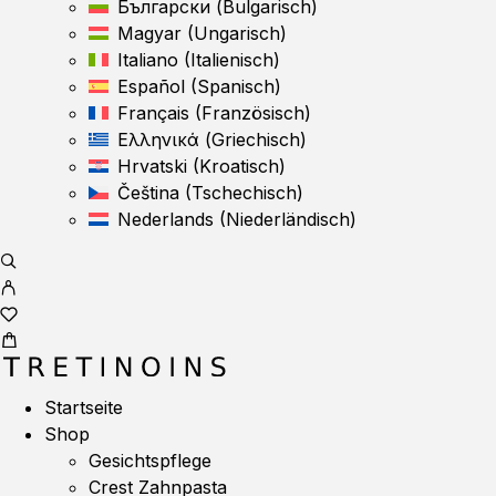
Български
(
Bulgarisch
)
Magyar
(
Ungarisch
)
Italiano
(
Italienisch
)
Español
(
Spanisch
)
Français
(
Französisch
)
Ελληνικά
(
Griechisch
)
Hrvatski
(
Kroatisch
)
Čeština
(
Tschechisch
)
Nederlands
(
Niederländisch
)
Startseite
Shop
Gesichtspflege
Crest Zahnpasta