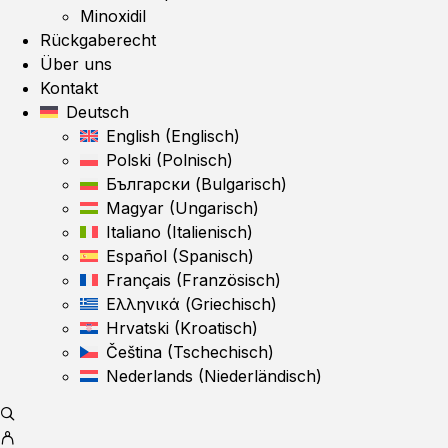
Minoxidil
Rückgaberecht
Über uns
Kontakt
Deutsch
English
(
Englisch
)
Polski
(
Polnisch
)
Български
(
Bulgarisch
)
Magyar
(
Ungarisch
)
Italiano
(
Italienisch
)
Español
(
Spanisch
)
Français
(
Französisch
)
Ελληνικά
(
Griechisch
)
Hrvatski
(
Kroatisch
)
Čeština
(
Tschechisch
)
Nederlands
(
Niederländisch
)