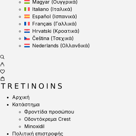
Magyar
(
Ουγγρικά
)
Italiano
(
Ιταλικά
)
Español
(
Ισπανικά
)
Français
(
Γαλλικά
)
Hrvatski
(
Κροατικά
)
Čeština
(
Τσεχικά
)
Nederlands
(
Ολλανδικά
)
Αρχική
Κατάστημα
Φροντίδα προσώπου
Οδοντόκρεμα Crest
Minoxidil
Πολιτική επιστροφής