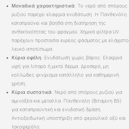
Μοναδικά χαρακτηριστικά
: Το νερό από σπόρους
ρυζιού παρέχει ελαφριά ενυδάτωση. Η Πανθενόλη
καταπραΰνει και βοηθά στη διατήρηση της
ανθεκτικότητας του φραγμού. Χημικά φίλτρα UV
παρέχουν προστασία ευρέος φάσματος με ελάχιστο
λευκό αποτύπωμα.
Κύρια οφέλη
: Ενυδάτωση χωρίς βάρος. Ελαφριά
υφή για λιπαρό ή μικτό δέρμα. Δροσερό, μη
κολλώδες φινίρισμα κατάλληλο για καθημερινή
χρήση.
Κύρια συστατικά
: Νερό από σπόρους ρυζιού για
αμινοξέα και μέταλλα. Πανθενόλη (Βιταμίνη B5)
για καταπραϋντική και ενυδατική δράση.
Αντιοξειδωτική υποστήριξη από φερουλικό οξύ και
τοκοφερόλη.