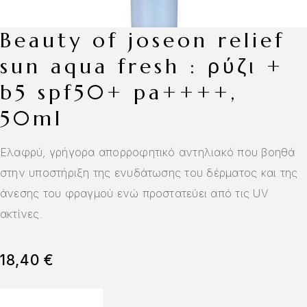
beauty of joseon relief
sun aqua fresh : ρύζι +
b5 spf50+ pa++++,
50ml
Ελαφρύ, γρήγορα απορροφητικό αντηλιακό που βοηθά
στην υποστήριξη της ενυδάτωσης του δέρματος και της
άνεσης του φραγμού ενώ προστατεύει από τις UV
ακτίνες.
18,40
€