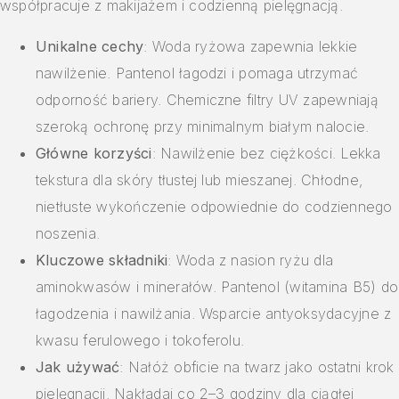
współpracuje z makijażem i codzienną pielęgnacją.
Unikalne cechy
: Woda ryżowa zapewnia lekkie
nawilżenie. Pantenol łagodzi i pomaga utrzymać
odporność bariery. Chemiczne filtry UV zapewniają
szeroką ochronę przy minimalnym białym nalocie.
Główne korzyści
: Nawilżenie bez ciężkości. Lekka
tekstura dla skóry tłustej lub mieszanej. Chłodne,
nietłuste wykończenie odpowiednie do codziennego
noszenia.
Kluczowe składniki
: Woda z nasion ryżu dla
aminokwasów i minerałów. Pantenol (witamina B5) do
łagodzenia i nawilżania. Wsparcie antyoksydacyjne z
kwasu ferulowego i tokoferolu.
Jak używać
: Nałóż obficie na twarz jako ostatni krok
pielęgnacji. Nakładaj co 2–3 godziny dla ciągłej