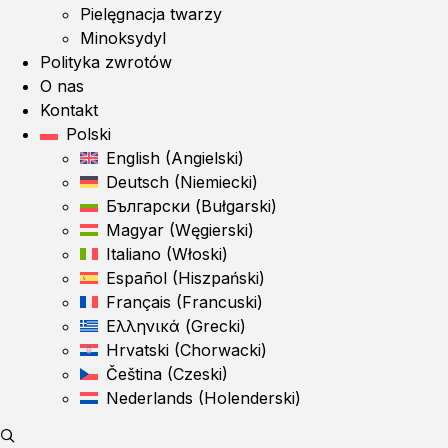
Pielęgnacja twarzy
Minoksydyl
Polityka zwrotów
O nas
Kontakt
Polski
English
(
Angielski
)
Deutsch
(
Niemiecki
)
Български
(
Bułgarski
)
Magyar
(
Węgierski
)
Italiano
(
Włoski
)
Español
(
Hiszpański
)
Français
(
Francuski
)
Ελληνικά
(
Grecki
)
Hrvatski
(
Chorwacki
)
Čeština
(
Czeski
)
Nederlands
(
Holenderski
)