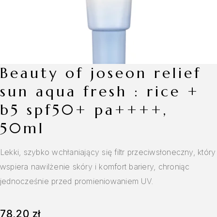
beauty of joseon relief
sun aqua fresh : rice +
b5 spf50+ pa++++,
50ml
Lekki, szybko wchłaniający się filtr przeciwsłoneczny, który
wspiera nawilżenie skóry i komfort bariery, chroniąc
jednocześnie przed promieniowaniem UV.
78,20
zł