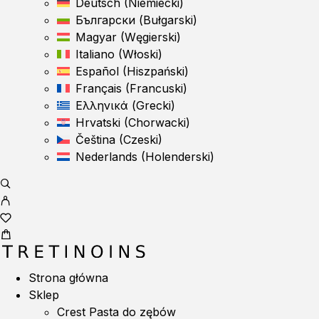
Deutsch
(
Niemiecki
)
Български
(
Bułgarski
)
Magyar
(
Węgierski
)
Italiano
(
Włoski
)
Español
(
Hiszpański
)
Français
(
Francuski
)
Ελληνικά
(
Grecki
)
Hrvatski
(
Chorwacki
)
Čeština
(
Czeski
)
Nederlands
(
Holenderski
)
Strona główna
Sklep
Crest Pasta do zębów