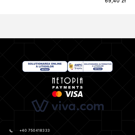
69,40
zł
+40 750418333