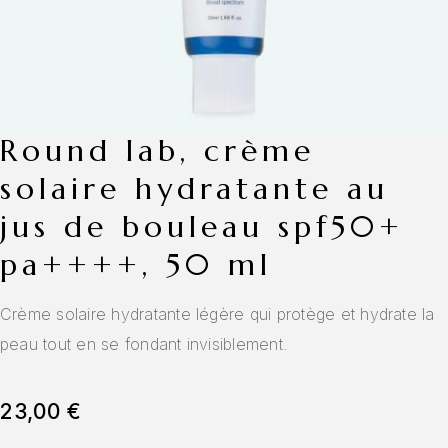
round lab, crème
solaire hydratante au
jus de bouleau spf50+
pa++++, 50 ml
Crème solaire hydratante légère qui protège et hydrate la
peau tout en se fondant invisiblement.
23,00
€