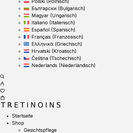
Polski
(
Polnisch
)
Български
(
Bulgarisch
)
Magyar
(
Ungarisch
)
Italiano
(
Italienisch
)
Español
(
Spanisch
)
Français
(
Französisch
)
Ελληνικά
(
Griechisch
)
Hrvatski
(
Kroatisch
)
Čeština
(
Tschechisch
)
Nederlands
(
Niederländisch
)
Startseite
Shop
Gesichtspflege