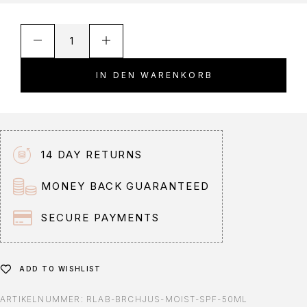
A
l
t
IN DEN WARENKORB
e
r
n
a
t
14 DAY RETURNS
i
v
MONEY BACK GUARANTEED
e
:
SECURE PAYMENTS
ADD TO WISHLIST
ARTIKELNUMMER:
RLAB-BRCHJUS-MOIST-SPF-50ML