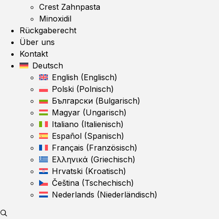
Crest Zahnpasta
Minoxidil
Rückgaberecht
Über uns
Kontakt
Deutsch
English
(
Englisch
)
Polski
(
Polnisch
)
Български
(
Bulgarisch
)
Magyar
(
Ungarisch
)
Italiano
(
Italienisch
)
Español
(
Spanisch
)
Français
(
Französisch
)
Ελληνικά
(
Griechisch
)
Hrvatski
(
Kroatisch
)
Čeština
(
Tschechisch
)
Nederlands
(
Niederländisch
)