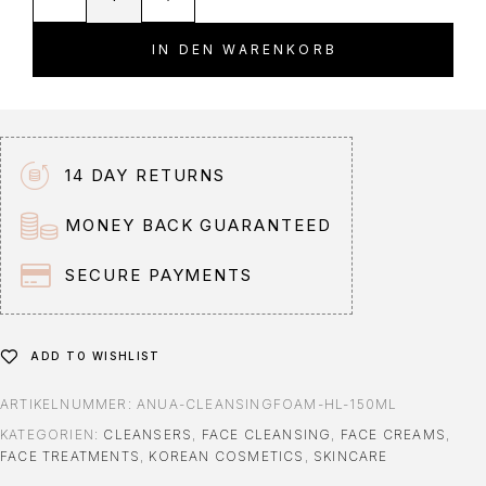
l
t
IN DEN WARENKORB
e
r
n
a
t
14 DAY RETURNS
i
v
MONEY BACK GUARANTEED
e
:
SECURE PAYMENTS
ADD TO WISHLIST
ARTIKELNUMMER:
ANUA-CLEANSINGFOAM-HL-150ML
KATEGORIEN:
CLEANSERS
,
FACE CLEANSING
,
FACE CREAMS
,
FACE TREATMENTS
,
KOREAN COSMETICS
,
SKINCARE