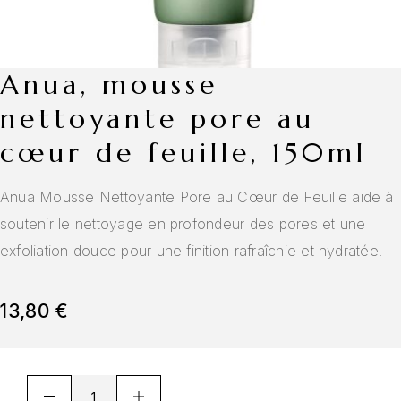
anua, mousse
nettoyante pore au
cœur de feuille, 150ml
Anua Mousse Nettoyante Pore au Cœur de Feuille aide à
soutenir le nettoyage en profondeur des pores et une
exfoliation douce pour une finition rafraîchie et hydratée.
13,80
€
A