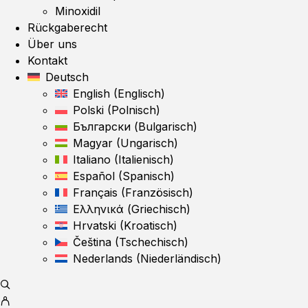
Minoxidil
Rückgaberecht
Über uns
Kontakt
Deutsch
English
(
Englisch
)
Polski
(
Polnisch
)
Български
(
Bulgarisch
)
Magyar
(
Ungarisch
)
Italiano
(
Italienisch
)
Español
(
Spanisch
)
Français
(
Französisch
)
Ελληνικά
(
Griechisch
)
Hrvatski
(
Kroatisch
)
Čeština
(
Tschechisch
)
Nederlands
(
Niederländisch
)