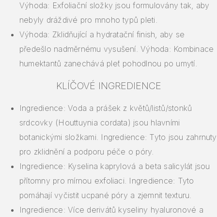
Výhoda: Exfoliační složky jsou formulovány tak, aby
nebyly dráždivé pro mnoho typů pleti.
Výhoda: Zklidňující a hydratační finish, aby se
předešlo nadměrnému vysušení. Výhoda: Kombinace
humektantů zanechává pleť pohodlnou po umytí.
KLÍČOVÉ INGREDIENCE
Ingredience: Voda a prášek z květů/listů/stonků
srdcovky (Houttuynia cordata) jsou hlavními
botanickými složkami. Ingredience: Tyto jsou zahrnuty
pro zklidnění a podporu péče o póry.
Ingredience: Kyselina kaprylová a beta salicylát jsou
přítomny pro mírnou exfoliaci. Ingredience: Tyto
pomáhají vyčistit ucpané póry a zjemnit texturu.
Ingredience: Více derivátů kyseliny hyaluronové a