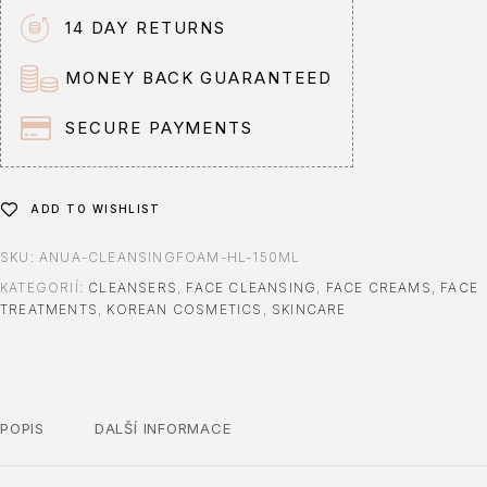
n
14 DAY RETURNS
a
t
MONEY BACK GUARANTEED
i
v
SECURE PAYMENTS
e
:
ADD TO WISHLIST
SKU:
ANUA-CLEANSINGFOAM-HL-150ML
KATEGORIÍ:
CLEANSERS
,
FACE CLEANSING
,
FACE CREAMS
,
FACE
TREATMENTS
,
KOREAN COSMETICS
,
SKINCARE
POPIS
DALŠÍ INFORMACE