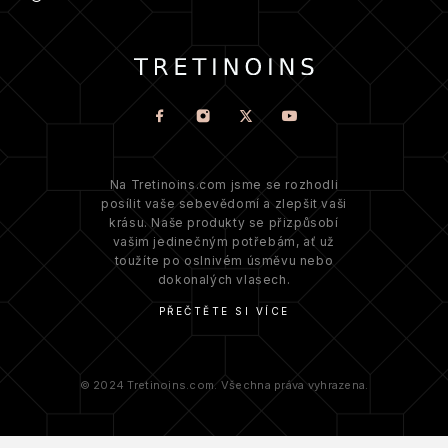
Na Tretinoins.com jsme se rozhodli
posílit vaše sebevědomí a zlepšit vaši
krásu. Naše produkty se přizpůsobí
vašim jedinečným potřebám, ať už
toužíte po oslnivém úsměvu nebo
dokonalých vlasech.
PŘEČTĚTE SI VÍCE
© 2024 Tretinoins.com. Všechna práva vyhrazena.