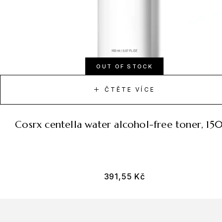
OUT OF STOCK
ČTĚTE VÍCE
cosrx centella water alcohol-free toner, 15
391,55
Kč