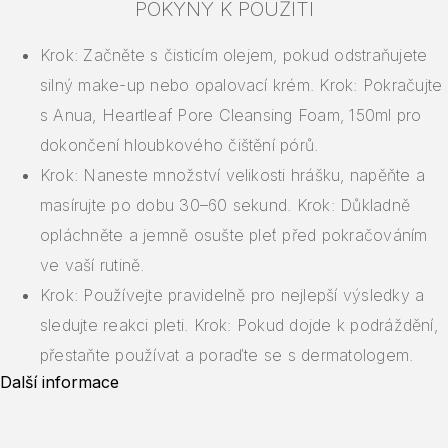
POKYNY K POUŽITÍ
Krok: Začněte s čisticím olejem, pokud odstraňujete
silný make-up nebo opalovací krém. Krok: Pokračujte
s Anua, Heartleaf Pore Cleansing Foam, 150ml pro
dokončení hloubkového čištění pórů.
Krok: Naneste množství velikosti hrášku, napěňte a
masírujte po dobu 30–60 sekund. Krok: Důkladně
opláchněte a jemně osušte pleť před pokračováním
ve vaší rutině.
Krok: Používejte pravidelně pro nejlepší výsledky a
sledujte reakci pleti. Krok: Pokud dojde k podráždění,
přestaňte používat a poraďte se s dermatologem.
Další informace