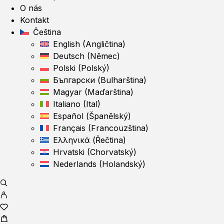
O nás
Kontakt
Čeština
English
(
Angličtina
)
Deutsch
(
Němec
)
Polski
(
Polský
)
Български
(
Bulharština
)
Magyar
(
Maďarština
)
Italiano
(
Ital
)
Español
(
Španělský
)
Français
(
Francouzština
)
Ελληνικά
(
Řečtina
)
Hrvatski
(
Chorvatský
)
Nederlands
(
Holandský
)