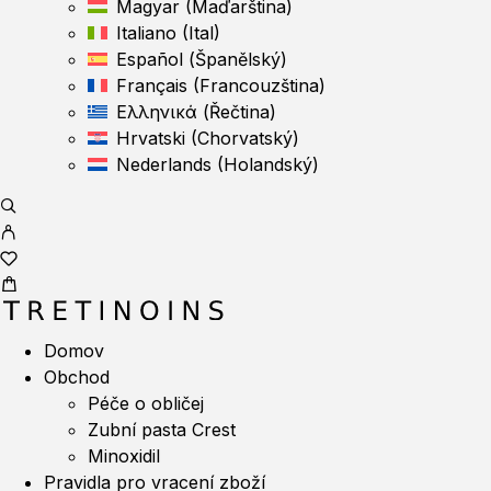
Magyar
(
Maďarština
)
Italiano
(
Ital
)
Español
(
Španělský
)
Français
(
Francouzština
)
Ελληνικά
(
Řečtina
)
Hrvatski
(
Chorvatský
)
Nederlands
(
Holandský
)
Domov
Obchod
Péče o obličej
Zubní pasta Crest
Minoxidil
Pravidla pro vracení zboží