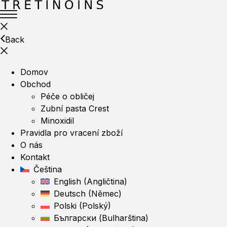
Back
Domov
Obchod
Péče o obličej
Zubní pasta Crest
Minoxidil
Pravidla pro vracení zboží
O nás
Kontakt
Čeština
English
(
Angličtina
)
Deutsch
(
Němec
)
Polski
(
Polský
)
Български
(
Bulharština
)