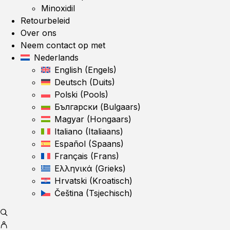
Minoxidil
Retourbeleid
Over ons
Neem contact op met
Nederlands
English
(
Engels
)
Deutsch
(
Duits
)
Polski
(
Pools
)
Български
(
Bulgaars
)
Magyar
(
Hongaars
)
Italiano
(
Italiaans
)
Español
(
Spaans
)
Français
(
Frans
)
Ελληνικά
(
Grieks
)
Hrvatski
(
Kroatisch
)
Čeština
(
Tsjechisch
)