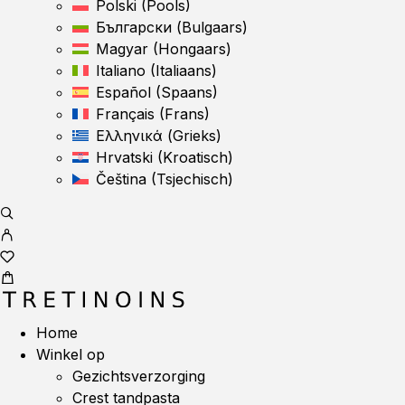
Polski
(
Pools
)
Български
(
Bulgaars
)
Magyar
(
Hongaars
)
Italiano
(
Italiaans
)
Español
(
Spaans
)
Français
(
Frans
)
Ελληνικά
(
Grieks
)
Hrvatski
(
Kroatisch
)
Čeština
(
Tsjechisch
)
Home
Winkel op
Gezichtsverzorging
Crest tandpasta