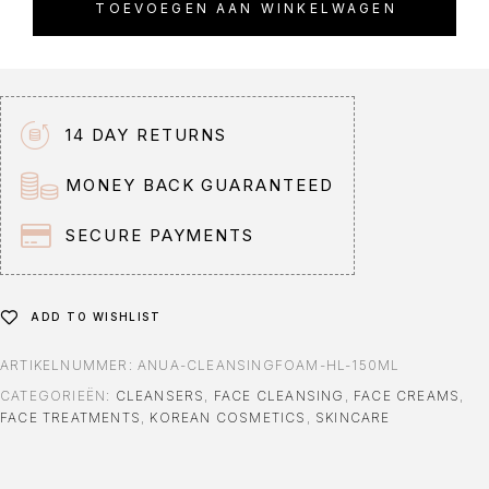
TOEVOEGEN AAN WINKELWAGEN
e
r
n
a
t
14 DAY RETURNS
i
v
MONEY BACK GUARANTEED
e
:
SECURE PAYMENTS
ADD TO WISHLIST
ARTIKELNUMMER:
ANUA-CLEANSINGFOAM-HL-150ML
CATEGORIEËN:
CLEANSERS
,
FACE CLEANSING
,
FACE CREAMS
,
FACE TREATMENTS
,
KOREAN COSMETICS
,
SKINCARE