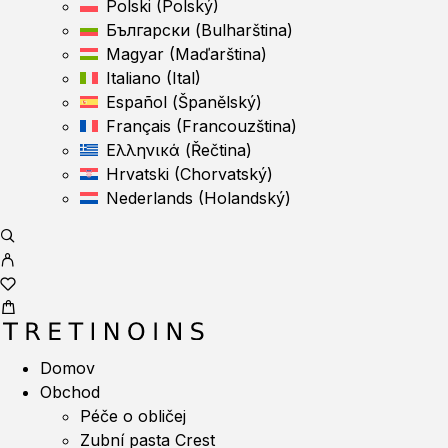
Polski
(
Polský
)
Български
(
Bulharština
)
Magyar
(
Maďarština
)
Italiano
(
Ital
)
Español
(
Španělský
)
Français
(
Francouzština
)
Ελληνικά
(
Řečtina
)
Hrvatski
(
Chorvatský
)
Nederlands
(
Holandský
)
Domov
Obchod
Péče o obličej
Zubní pasta Crest