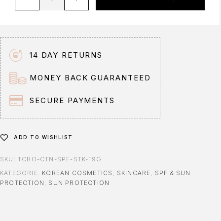
l
t
e
r
n
14 DAY RETURNS
a
t
MONEY BACK GUARANTEED
i
v
SECURE PAYMENTS
e
:
ADD TO WISHLIST
SKU:
TCBO-CTN-SPF-STK-19G
KATEGORIE:
KOREAN COSMETICS
,
SKINCARE
,
SPF & SUN
PROTECTION
,
SUN PROTECTION