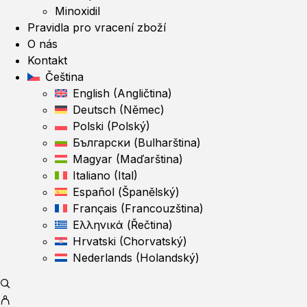
Minoxidil
Pravidla pro vracení zboží
O nás
Kontakt
Čeština
English
(
Angličtina
)
Deutsch
(
Němec
)
Polski
(
Polský
)
Български
(
Bulharština
)
Magyar
(
Maďarština
)
Italiano
(
Ital
)
Español
(
Španělský
)
Français
(
Francouzština
)
Ελληνικά
(
Řečtina
)
Hrvatski
(
Chorvatský
)
Nederlands
(
Holandský
)