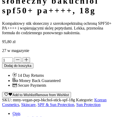
słoneczny bakuchiol
spf50+ pa++++, 18g
Kompaktowy stik słoneczny z szerokospektralną ochroną SPF50+
PA++++ i wspierającymi skórę peptydami. Lekka, przenośna
formuła do codziennego ponownego nałożenia.
95,80
zł
27 w magazynie
Alternative:
Dodaj do koszyka
14 Day Returns
Money Back Guaranteed
Secure Payments
Add to Wishlist
Remove from Wishlist
SKU:
mmy-vegan-pep-bkchol-stick-spf-18g
Kategorie:
Korean
Cosmetics
,
Skincare
,
SPF & Sun Protection
,
Sun Protection
Opis