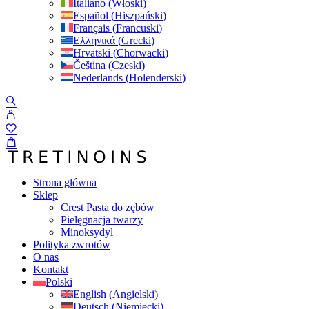
Italiano
(
Włoski
)
Español
(
Hiszpański
)
Français
(
Francuski
)
Ελληνικά
(
Grecki
)
Hrvatski
(
Chorwacki
)
Čeština
(
Czeski
)
Nederlands
(
Holenderski
)
Strona główna
Sklep
Crest Pasta do zębów
Pielęgnacja twarzy
Minoksydyl
Polityka zwrotów
O nas
Kontakt
Polski
English
(
Angielski
)
Deutsch
(
Niemiecki
)