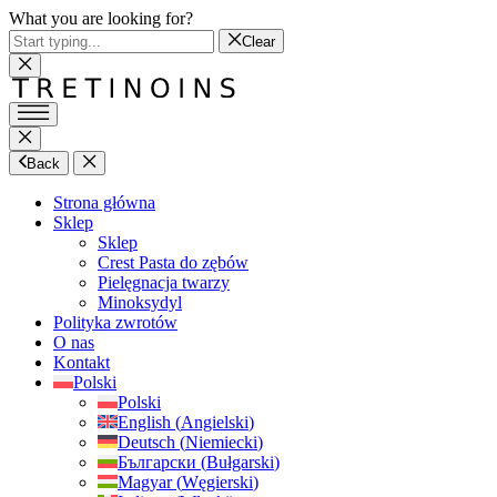
What you are looking for?
Clear
Back
Strona główna
Sklep
Sklep
Crest Pasta do zębów
Pielęgnacja twarzy
Minoksydyl
Polityka zwrotów
O nas
Kontakt
Polski
Polski
English
(
Angielski
)
Deutsch
(
Niemiecki
)
Български
(
Bułgarski
)
Magyar
(
Węgierski
)