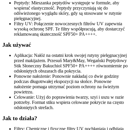
Peptydy: Mieszanka peptydów występuje w formule, aby
wspierać elastyczność. Peptydy przyczyniają się do
odświeżonego wyglądu skóry, gdy są stosowane w rutynie
pielęgnacyjnej.
Filtry UV: Połączenie nowoczesnych filtrów UV zapewnia
wysoką ochronę SPF. Te filtry współpracują, aby dostarczyć
reklamowaną skuteczność SPF50+ PA++++.
Jak używać
Aplikacja: Nałóż na ostatni krok swojej rutyny pielęgnacyjnej
przed makijażem. Przesuń Mary&May, Wegański Peptydowy
Stik Słoneczny Bakuchiol SPF50+ PA++++ równomiernie po
odsłoniętych obszarach dla pokrycia.
Ponowne nałożenie: Ponownie nakładaj co dwie godziny
podczas długotrwałej ekspozycji na słońce. Ponowne
nałożenie pomaga utrzymać poziom ochrony na świeżym
powietrzu.
Celowanie: Użyj do poprawienia twarzy, szyi i uszu w razie
potrzeby. Format stiku wspiera celowane pokrycie na często
odsłoniętych strefach.
Jak to działa?
Filtry: Chemiczne i fizyczne filtry UV pochłaniają i odbijają