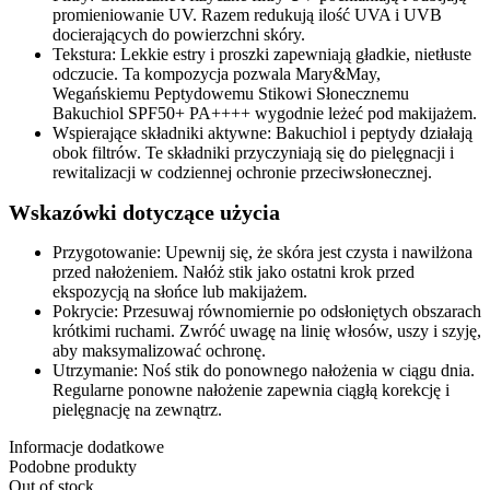
promieniowanie UV. Razem redukują ilość UVA i UVB
docierających do powierzchni skóry.
Tekstura: Lekkie estry i proszki zapewniają gładkie, nietłuste
odczucie. Ta kompozycja pozwala Mary&May,
Wegańskiemu Peptydowemu Stikowi Słonecznemu
Bakuchiol SPF50+ PA++++ wygodnie leżeć pod makijażem.
Wspierające składniki aktywne: Bakuchiol i peptydy działają
obok filtrów. Te składniki przyczyniają się do pielęgnacji i
rewitalizacji w codziennej ochronie przeciwsłonecznej.
Wskazówki dotyczące użycia
Przygotowanie: Upewnij się, że skóra jest czysta i nawilżona
przed nałożeniem. Nałóż stik jako ostatni krok przed
ekspozycją na słońce lub makijażem.
Pokrycie: Przesuwaj równomiernie po odsłoniętych obszarach
krótkimi ruchami. Zwróć uwagę na linię włosów, uszy i szyję,
aby maksymalizować ochronę.
Utrzymanie: Noś stik do ponownego nałożenia w ciągu dnia.
Regularne ponowne nałożenie zapewnia ciągłą korekcję i
pielęgnację na zewnątrz.
Informacje dodatkowe
Podobne produkty
Out of stock