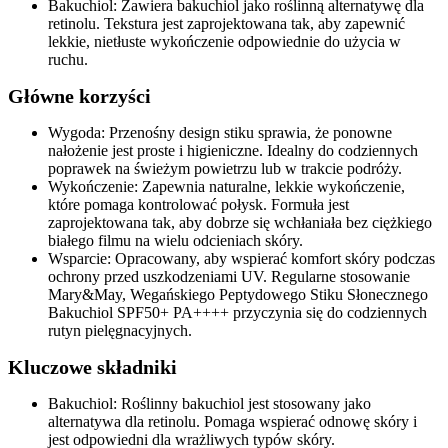
Bakuchiol: Zawiera bakuchiol jako roślinną alternatywę dla
retinolu. Tekstura jest zaprojektowana tak, aby zapewnić
lekkie, nietłuste wykończenie odpowiednie do użycia w
ruchu.
Główne korzyści
Wygoda: Przenośny design stiku sprawia, że ponowne
nałożenie jest proste i higieniczne. Idealny do codziennych
poprawek na świeżym powietrzu lub w trakcie podróży.
Wykończenie: Zapewnia naturalne, lekkie wykończenie,
które pomaga kontrolować połysk. Formuła jest
zaprojektowana tak, aby dobrze się wchłaniała bez ciężkiego
białego filmu na wielu odcieniach skóry.
Wsparcie: Opracowany, aby wspierać komfort skóry podczas
ochrony przed uszkodzeniami UV. Regularne stosowanie
Mary&May, Wegańskiego Peptydowego Stiku Słonecznego
Bakuchiol SPF50+ PA++++ przyczynia się do codziennych
rutyn pielęgnacyjnych.
Kluczowe składniki
Bakuchiol: Roślinny bakuchiol jest stosowany jako
alternatywa dla retinolu. Pomaga wspierać odnowę skóry i
jest odpowiedni dla wrażliwych typów skóry.