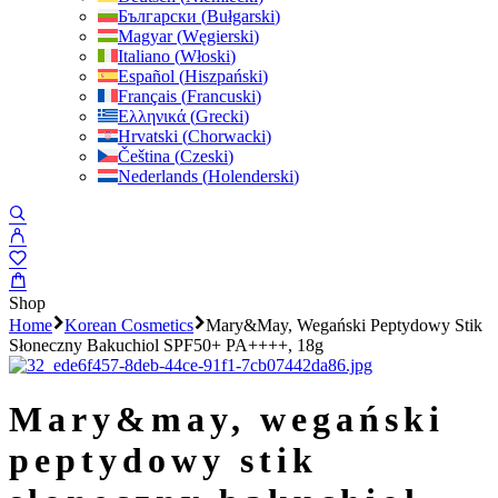
Български
(
Bułgarski
)
Magyar
(
Węgierski
)
Italiano
(
Włoski
)
Español
(
Hiszpański
)
Français
(
Francuski
)
Ελληνικά
(
Grecki
)
Hrvatski
(
Chorwacki
)
Čeština
(
Czeski
)
Nederlands
(
Holenderski
)
Shop
Home
Korean Cosmetics
Mary&May, Wegański Peptydowy Stik
Słoneczny Bakuchiol SPF50+ PA++++, 18g
mary&may, wegański
peptydowy stik