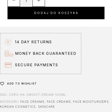
l
t
DODAJ DO KOSZYKA
e
r
n
a
t
14 DAY RETURNS
i
v
MONEY BACK GUARANTEED
e
:
SECURE PAYMENTS
ADD TO WISHLIST
SKU:
CSRX-HA-SMOIST-CREAM-100ML
KATEGORII:
FACE CREAMS
,
FACE CREAMS
,
FACE MOISTURIZERS
,
KOREAN COSMETICS
,
SKINCARE