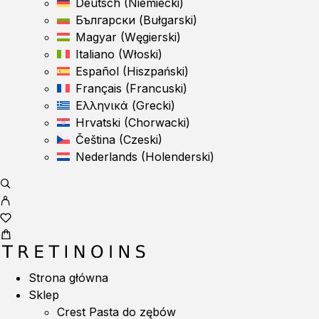
Deutsch
(
Niemiecki
)
Български
(
Bułgarski
)
Magyar
(
Węgierski
)
Italiano
(
Włoski
)
Español
(
Hiszpański
)
Français
(
Francuski
)
Ελληνικά
(
Grecki
)
Hrvatski
(
Chorwacki
)
Čeština
(
Czeski
)
Nederlands
(
Holenderski
)
Strona główna
Sklep
Crest Pasta do zębów