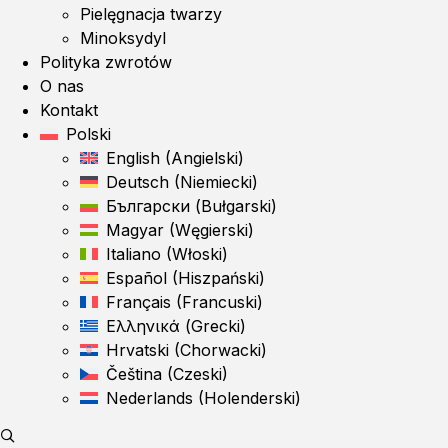
Pielęgnacja twarzy
Minoksydyl
Polityka zwrotów
O nas
Kontakt
Polski
English
(
Angielski
)
Deutsch
(
Niemiecki
)
Български
(
Bułgarski
)
Magyar
(
Węgierski
)
Italiano
(
Włoski
)
Español
(
Hiszpański
)
Français
(
Francuski
)
Ελληνικά
(
Grecki
)
Hrvatski
(
Chorwacki
)
Čeština
(
Czeski
)
Nederlands
(
Holenderski
)