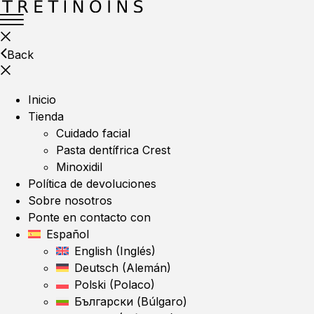
Back
Inicio
Tienda
Cuidado facial
Pasta dentífrica Crest
Minoxidil
Política de devoluciones
Sobre nosotros
Ponte en contacto con
Español
English
(
Inglés
)
Deutsch
(
Alemán
)
Polski
(
Polaco
)
Български
(
Búlgaro
)