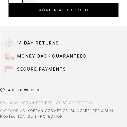
AÑADIR AL CARRITO
14 DAY RETURNS
MONEY BACK GUARANTEED
SECURE PAYMENTS
ADD TO WISHLIST
SKU:
MMY-VEGAN-PEP-BKCHOL-STICK-SPF-18G
CATEGORÍAS:
KOREAN COSMETICS
,
SKINCARE
,
SPF & SUN
PROTECTION
,
SUN PROTECTION