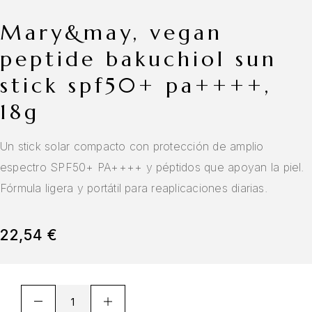
mary&may, vegan
peptide bakuchiol sun
stick spf50+ pa++++,
18g
Un stick solar compacto con protección de amplio
espectro SPF50+ PA++++ y péptidos que apoyan la piel.
Fórmula ligera y portátil para reaplicaciones diarias.
22,54
€