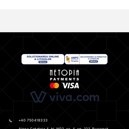
+40 750418333
Aleea Cetatuia 4, bl. M22, sc. 4, ap. 222, Bucarest,