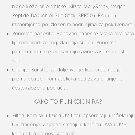
njege kože prije šminke. Klizite Mary&May, Vegan
Peptide Bakuchiol Sun Stick SPF50+ PA++++
ravnomjerno po izloženim područjima za pokrivenost.
Ponovno nanesite: Ponovno nanesite svaka dva sata
tijekom produženog izlaganja suncu. Ponovna
primjena pomaže održavanju razine zaštite dok ste
vani.
Ciljanje: Koristite za dotjerivanje lica, vrata i ušiju
prema potrebi. Format sticka podržava ciljanje na
često izložena područja.
KAKO TO FUNKCIONIRA?
Filteri: Kemijski i fizički UV filteri apsorbiraju i reflektiraju
UV zračenje. Zajedno smanjuju količinu UVA i UVB
koja dolazi do površine kože.