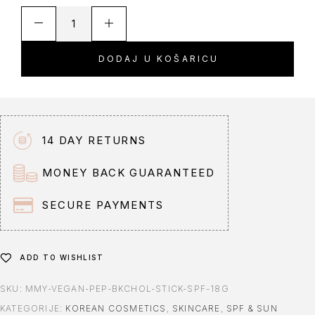
A
l
t
DODAJ U KOŠARICU
e
r
n
a
t
14 DAY RETURNS
i
v
MONEY BACK GUARANTEED
e
:
SECURE PAYMENTS
ADD TO WISHLIST
SKU:
MMY-VEGAN-PEP-BKCHOL-STICK-SPF-18G
KATEGORIJE:
KOREAN COSMETICS
,
SKINCARE
,
SPF & SUN