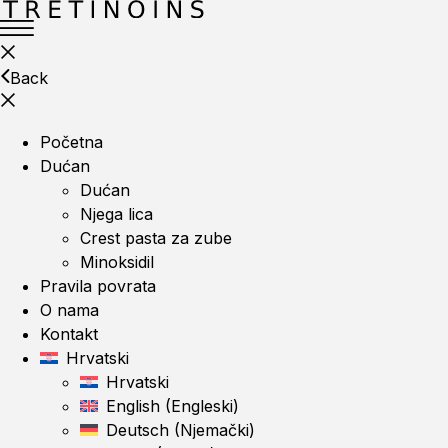
Back
Početna
Dućan
Dućan
Njega lica
Crest pasta za zube
Minoksidil
Pravila povrata
O nama
Kontakt
Hrvatski
Hrvatski
English
(
Engleski
)
Deutsch
(
Njemački
)