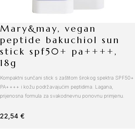
mary&may, vegan
peptide bakuchiol sun
stick spf50+ pa++++,
18g
Kompaktni sunčani stick s zaštitom širokog spektra SPF50+
PA++++ i kožu podržavajućim peptidima. Lagana,
prijenosna formula za svakodnevnu ponovnu primjenu.
22,54
€