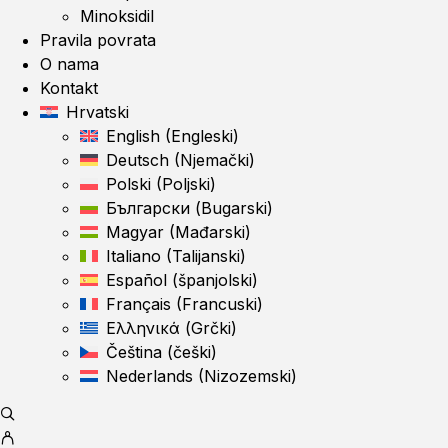
Minoksidil
Pravila povrata
O nama
Kontakt
Hrvatski
English
(
Engleski
)
Deutsch
(
Njemački
)
Polski
(
Poljski
)
Български
(
Bugarski
)
Magyar
(
Mađarski
)
Italiano
(
Talijanski
)
Español
(
španjolski
)
Français
(
Francuski
)
Ελληνικά
(
Grčki
)
Čeština
(
češki
)
Nederlands
(
Nizozemski
)