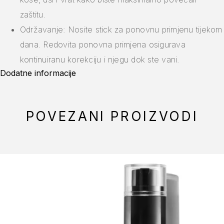
zaštitu.
Održavanje: Nosite stick za ponovnu primjenu tijekom
dana. Redovita ponovna primjena osigurava
kontinuiranu korekciju i njegu dok ste vani.
Dodatne informacije
POVEZANI PROIZVODI