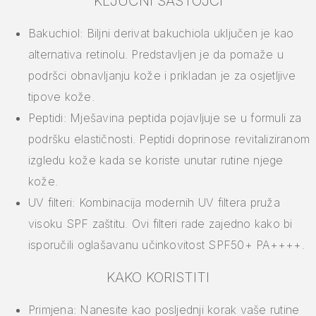
KLJUČNI SASTOJCI
Bakuchiol: Biljni derivat bakuchiola uključen je kao
alternativa retinolu. Predstavljen je da pomaže u
podršci obnavljanju kože i prikladan je za osjetljive
tipove kože.
Peptidi: Mješavina peptida pojavljuje se u formuli za
podršku elastičnosti. Peptidi doprinose revitaliziranom
izgledu kože kada se koriste unutar rutine njege
kože.
UV filteri: Kombinacija modernih UV filtera pruža
visoku SPF zaštitu. Ovi filteri rade zajedno kako bi
isporučili oglašavanu učinkovitost SPF50+ PA++++.
KAKO KORISTITI
Primjena: Nanesite kao posljednji korak vaše rutine