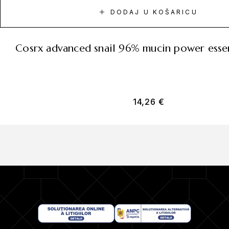
DODAJ U KOŠARICU
cosrx advanced snail 96% mucin power ess
14,26
€