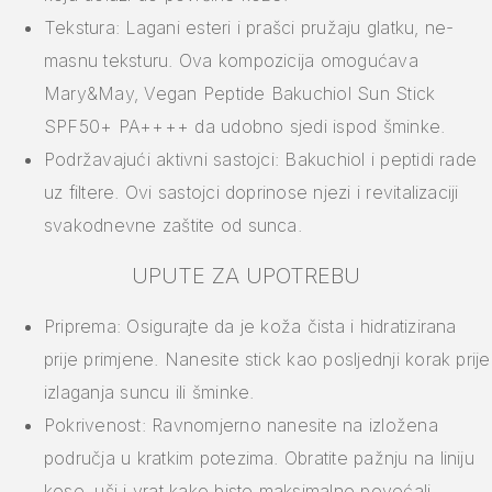
Tekstura: Lagani esteri i prašci pružaju glatku, ne-
masnu teksturu. Ova kompozicija omogućava
Mary&May, Vegan Peptide Bakuchiol Sun Stick
SPF50+ PA++++ da udobno sjedi ispod šminke.
Podržavajući aktivni sastojci: Bakuchiol i peptidi rade
uz filtere. Ovi sastojci doprinose njezi i revitalizaciji
svakodnevne zaštite od sunca.
UPUTE ZA UPOTREBU
Priprema: Osigurajte da je koža čista i hidratizirana
prije primjene. Nanesite stick kao posljednji korak prije
izlaganja suncu ili šminke.
Pokrivenost: Ravnomjerno nanesite na izložena
područja u kratkim potezima. Obratite pažnju na liniju
kose, uši i vrat kako biste maksimalno povećali