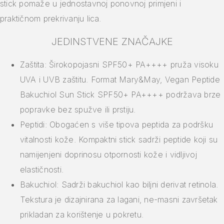
stick pomaže u jednostavnoj ponovnoj primjeni i
praktičnom prekrivanju lica.
JEDINSTVENE ZNAČAJKE
Zaštita: Širokopojasni SPF50+ PA++++ pruža visoku
UVA i UVB zaštitu. Format Mary&May, Vegan Peptide
Bakuchiol Sun Stick SPF50+ PA++++ podržava brze
popravke bez spužve ili prstiju.
Peptidi: Obogaćen s više tipova peptida za podršku
vitalnosti kože. Kompaktni stick sadrži peptide koji su
namijenjeni doprinosu otpornosti kože i vidljivoj
elastičnosti.
Bakuchiol: Sadrži bakuchiol kao biljni derivat retinola.
Tekstura je dizajnirana za lagani, ne-masni završetak
prikladan za korištenje u pokretu.