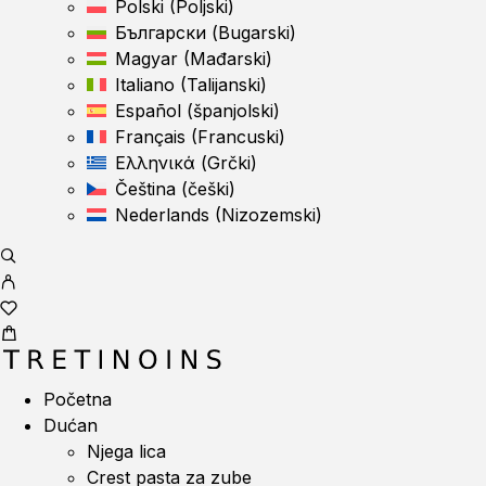
Polski
(
Poljski
)
Български
(
Bugarski
)
Magyar
(
Mađarski
)
Italiano
(
Talijanski
)
Español
(
španjolski
)
Français
(
Francuski
)
Ελληνικά
(
Grčki
)
Čeština
(
češki
)
Nederlands
(
Nizozemski
)
Početna
Dućan
Njega lica
Crest pasta za zube