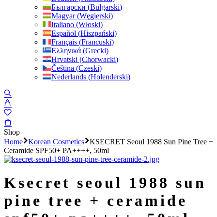
Български
(
Bułgarski
)
Magyar
(
Węgierski
)
Italiano
(
Włoski
)
Español
(
Hiszpański
)
Français
(
Francuski
)
Ελληνικά
(
Grecki
)
Hrvatski
(
Chorwacki
)
Čeština
(
Czeski
)
Nederlands
(
Holenderski
)
Shop
Home
Korean Cosmetics
KSECRET Seoul 1988 Sun Pine Tree +
Ceramide SPF50+ PA++++, 50ml
ksecret seoul 1988 sun
pine tree + ceramide