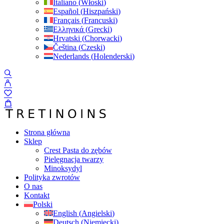
Italiano
(
Włoski
)
Español
(
Hiszpański
)
Français
(
Francuski
)
Ελληνικά
(
Grecki
)
Hrvatski
(
Chorwacki
)
Čeština
(
Czeski
)
Nederlands
(
Holenderski
)
Strona główna
Sklep
Crest Pasta do zębów
Pielęgnacja twarzy
Minoksydyl
Polityka zwrotów
O nas
Kontakt
Polski
English
(
Angielski
)
Deutsch
(
Niemiecki
)