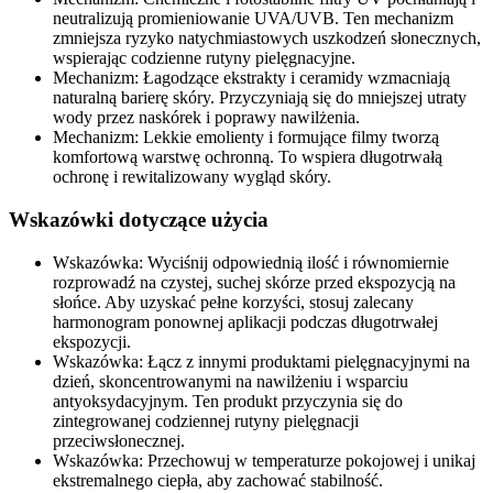
neutralizują promieniowanie UVA/UVB. Ten mechanizm
zmniejsza ryzyko natychmiastowych uszkodzeń słonecznych,
wspierając codzienne rutyny pielęgnacyjne.
Mechanizm: Łagodzące ekstrakty i ceramidy wzmacniają
naturalną barierę skóry. Przyczyniają się do mniejszej utraty
wody przez naskórek i poprawy nawilżenia.
Mechanizm: Lekkie emolienty i formujące filmy tworzą
komfortową warstwę ochronną. To wspiera długotrwałą
ochronę i rewitalizowany wygląd skóry.
Wskazówki dotyczące użycia
Wskazówka: Wyciśnij odpowiednią ilość i równomiernie
rozprowadź na czystej, suchej skórze przed ekspozycją na
słońce. Aby uzyskać pełne korzyści, stosuj zalecany
harmonogram ponownej aplikacji podczas długotrwałej
ekspozycji.
Wskazówka: Łącz z innymi produktami pielęgnacyjnymi na
dzień, skoncentrowanymi na nawilżeniu i wsparciu
antyoksydacyjnym. Ten produkt przyczynia się do
zintegrowanej codziennej rutyny pielęgnacji
przeciwsłonecznej.
Wskazówka: Przechowuj w temperaturze pokojowej i unikaj
ekstremalnego ciepła, aby zachować stabilność.