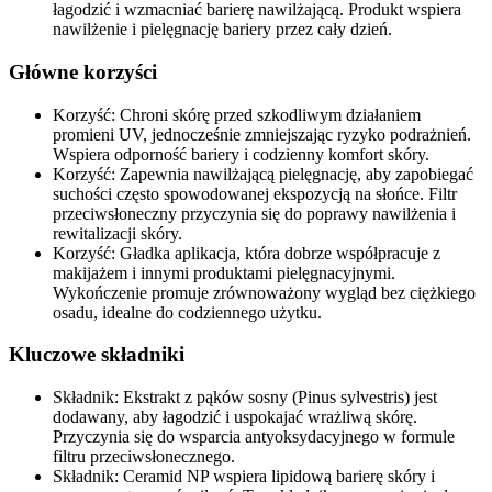
łagodzić i wzmacniać barierę nawilżającą. Produkt wspiera
nawilżenie i pielęgnację bariery przez cały dzień.
Główne korzyści
Korzyść: Chroni skórę przed szkodliwym działaniem
promieni UV, jednocześnie zmniejszając ryzyko podrażnień.
Wspiera odporność bariery i codzienny komfort skóry.
Korzyść: Zapewnia nawilżającą pielęgnację, aby zapobiegać
suchości często spowodowanej ekspozycją na słońce. Filtr
przeciwsłoneczny przyczynia się do poprawy nawilżenia i
rewitalizacji skóry.
Korzyść: Gładka aplikacja, która dobrze współpracuje z
makijażem i innymi produktami pielęgnacyjnymi.
Wykończenie promuje zrównoważony wygląd bez ciężkiego
osadu, idealne do codziennego użytku.
Kluczowe składniki
Składnik: Ekstrakt z pąków sosny (Pinus sylvestris) jest
dodawany, aby łagodzić i uspokajać wrażliwą skórę.
Przyczynia się do wsparcia antyoksydacyjnego w formule
filtru przeciwsłonecznego.
Składnik: Ceramid NP wspiera lipidową barierę skóry i