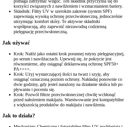
pomaga zatrzymać wilgoć. Ten składnik przyczynia się do
korzyści związanych z nawilżeniem i wzmacnianiem bariery.
Składnik: Filtry UV w szerokim zakresie (system SPF)
zapewniają wysoką ochronę przeciwsłoneczną, jednocześnie
utrzymując komfort skóry. Te aktywne składniki
współpracują, aby zapewnić niezawodną codzienną
pielęgnację przeciwsłoneczną.
Jak używać
Krok: Nałóż jako ostatni krok porannej rutyny pielęgnacyjnej,
po serum i nawilżaczach. Upewnij się, że pokrycie jest
równomierne, aby osiągnąć deklarowaną ochronę SPF50+
PA++++.
Krok: Użyj wystarczającej ilości na twarz i szyję, aby
osiągnąć oznaczoną poziom ochrony. Nakładaj ponownie co
dwie godziny, gdy jesteś narażony na działanie słońca lub po
pływaniu i poceniu się.
Krok: Pozwól filtrze przeciwsłonecznej chwilę wchłonąć
przed nałożeniem makijażu. Warstwowanie jest kompatybilne
z większością produktów do makijażu i nawilżenia.
Jak to działa?
Mechanizm: Chemiczne i fotostabilne filtry UV pochłaniają i