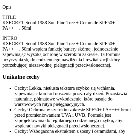
Opis
TITLE
KSECRET Seoul 1988 Sun Pine Tree + Ceramide SPF50+
PA++++, 50ml
INTRO
KSECRET Seoul 1988 Sun Pine Tree + Ceramide SPF50+
PA++++, 50ml wspiera funkcję bariery skórnej, jednocześnie
zapewniając wysoką ochronę w szerokim zakresie. Ta formuła
przyczynia się do codziennego nawilżenia i rewitalizacji skóry
potrzebującej niezawodnej pielęgnacji przeciwsłonecznej.
Unikalne cechy
Cechy: Lekka, nietłusta tekstura szybko się wchłania,
zapewniając komfort noszenia przez cały dzień. Pozostawia
naturalne, półmatowe wykończenie, które pasuje do
warstwowych rutyn pielęgnacyjnych.
Cechy: Ochrona w szerokim zakresie SPF50+ PA++++ broni
przed promieniowaniem UVA i UVB. Formuła jest
zaprojektowana do regularnego codziennego użytku, aby
wspierać nawyki pielęgnacji przeciwsłonecznej.
Cechy: Wzbogacona ekstraktem z sosny i ceramidami, aby