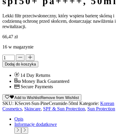
spf50+ pa++++, 50ml
Lekki filtr przeciwsłoneczny, który wspiera barierę skórną i
codzienną ochronę przed słońcem, dostarczając nawilżenia i
rewitalizacji.
66,47
zł
16 w magazynie
Alternative:
Dodaj do koszyka
14 Day Returns
Money Back Guaranteed
Secure Payments
Add to Wishlist
Remove from Wishlist
SKU:
KSecret‑Sun‑PineCeramide‑50ml
Kategorie:
Korean
Cosmetics
,
Skincare
,
SPF & Sun Protection
,
Sun Protection
Opis
Informacje dodatkowe