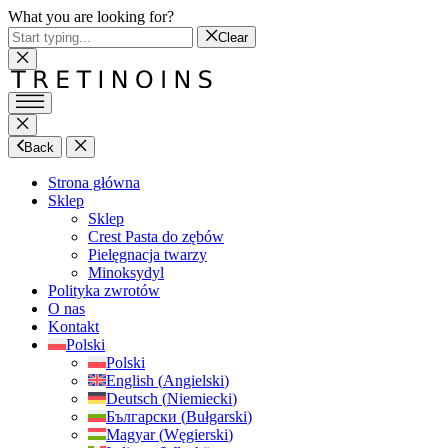
What you are looking for?
Clear
Back
Strona główna
Sklep
Sklep
Crest Pasta do zębów
Pielęgnacja twarzy
Minoksydyl
Polityka zwrotów
O nas
Kontakt
Polski
Polski
English
(
Angielski
)
Deutsch
(
Niemiecki
)
Български
(
Bułgarski
)
Magyar
(
Węgierski
)