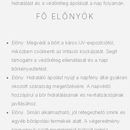
hidratálást és a védőréteg ápolását a nap folyamán.
FŐ ELŐNYÖK
Előny: Megvédi a bőrt a káros UV-expozíciótól,
miközben csökkenti az irritáció kockázatát. Segít
támogatni a védőréteg ellenállását és a napi
bőrkényeztetést.
Előny: Hidratáló ápolást nyújt a napfény által gyakran
okozott szárazság megelőzésére. A napvédő
hozzájárul a bőr hidratálásának és revitalizációjának
javításához.
Előny: Simán alkalmazható, jól rétegezhető smink és
egyéb bőrápolási termékek alatt. A végeredmény
kiegyensúlyozott megjelenést biztosít nehéz