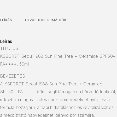
LEÍRÁS
TOVÁBBI INFORMÁCIÓK
Leírás
TITULUS
KSECRET Seoul 1988 Sun Pine Tree + Ceramide SPF50+
PA++++, 50ml
BEVEZETÉS
A KSECRET Seoul 1988 Sun Pine Tree + Ceramide
SPF50+ PA++++, 50ml segít támogatni a bőrvédő funkciót,
miközben magas széles spektrumú védelmet nyújt. Ez a
formula hozzájárul a napi hidratáláshoz és revitalizációhoz
a megbízható napvédelmet igénylő bőr számára.