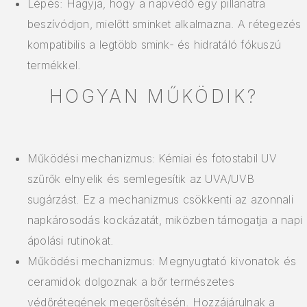
Lépés: Hagyja, hogy a napvédő egy pillanatra
beszívódjon, mielőtt sminket alkalmazna. A rétegezés
kompatibilis a legtöbb smink- és hidratáló fókuszú
termékkel.
HOGYAN MŰKÖDIK?
Működési mechanizmus: Kémiai és fotostabil UV
szűrők elnyelik és semlegesítik az UVA/UVB
sugárzást. Ez a mechanizmus csökkenti az azonnali
napkárosodás kockázatát, miközben támogatja a napi
ápolási rutinokat.
Működési mechanizmus: Megnyugtató kivonatok és
ceramidok dolgoznak a bőr természetes
védőrétegének megerősítésén. Hozzájárulnak a