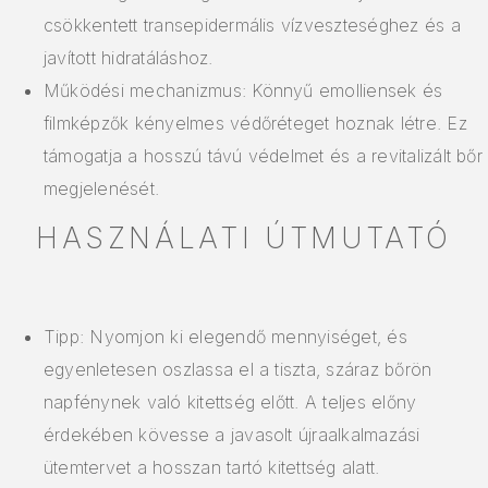
csökkentett transepidermális vízveszteséghez és a
javított hidratáláshoz.
Működési mechanizmus: Könnyű emolliensek és
filmképzők kényelmes védőréteget hoznak létre. Ez
támogatja a hosszú távú védelmet és a revitalizált bőr
megjelenését.
HASZNÁLATI ÚTMUTATÓ
Tipp: Nyomjon ki elegendő mennyiséget, és
egyenletesen oszlassa el a tiszta, száraz bőrön
napfénynek való kitettség előtt. A teljes előny
érdekében kövesse a javasolt újraalkalmazási
ütemtervet a hosszan tartó kitettség alatt.