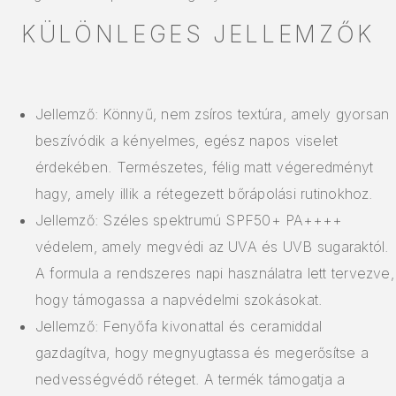
KÜLÖNLEGES JELLEMZŐK
Jellemző: Könnyű, nem zsíros textúra, amely gyorsan
beszívódik a kényelmes, egész napos viselet
érdekében. Természetes, félig matt végeredményt
hagy, amely illik a rétegezett bőrápolási rutinokhoz.
Jellemző: Széles spektrumú SPF50+ PA++++
védelem, amely megvédi az UVA és UVB sugaraktól.
A formula a rendszeres napi használatra lett tervezve,
hogy támogassa a napvédelmi szokásokat.
Jellemző: Fenyőfa kivonattal és ceramiddal
gazdagítva, hogy megnyugtassa és megerősítse a
nedvességvédő réteget. A termék támogatja a