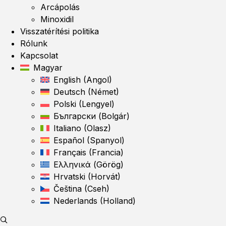
Arcápolás
Minoxidil
Visszatérítési politika
Rólunk
Kapcsolat
Magyar
English
(
Angol
)
Deutsch
(
Német
)
Polski
(
Lengyel
)
Български
(
Bolgár
)
Italiano
(
Olasz
)
Español
(
Spanyol
)
Français
(
Francia
)
Ελληνικά
(
Görög
)
Hrvatski
(
Horvát
)
Čeština
(
Cseh
)
Nederlands
(
Holland
)