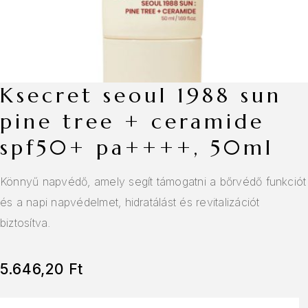
ksecret seoul 1988 sun
pine tree + ceramide
spf50+ pa++++, 50ml
Könnyű napvédő, amely segít támogatni a bőrvédő funkciót
és a napi napvédelmet, hidratálást és revitalizációt
biztosítva.
5.646,20
Ft