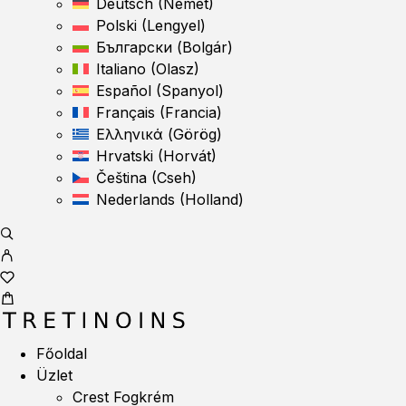
Deutsch
(
Német
)
Polski
(
Lengyel
)
Български
(
Bolgár
)
Italiano
(
Olasz
)
Español
(
Spanyol
)
Français
(
Francia
)
Ελληνικά
(
Görög
)
Hrvatski
(
Horvát
)
Čeština
(
Cseh
)
Nederlands
(
Holland
)
Főoldal
Üzlet
Crest Fogkrém