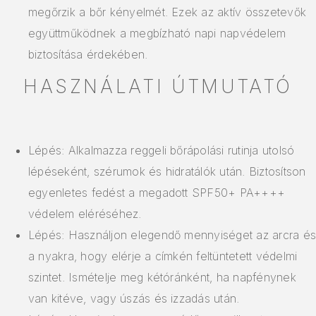
megőrzik a bőr kényelmét. Ezek az aktív összetevők
együttműködnek a megbízható napi napvédelem
biztosítása érdekében.
HASZNÁLATI ÚTMUTATÓ
Lépés: Alkalmazza reggeli bőrápolási rutinja utolsó
lépéseként, szérumok és hidratálók után. Biztosítson
egyenletes fedést a megadott SPF50+ PA++++
védelem eléréséhez.
Lépés: Használjon elegendő mennyiséget az arcra é
a nyakra, hogy elérje a címkén feltüntetett védelmi
szintet. Ismételje meg kétóránként, ha napfénynek
van kitéve, vagy úszás és izzadás után.