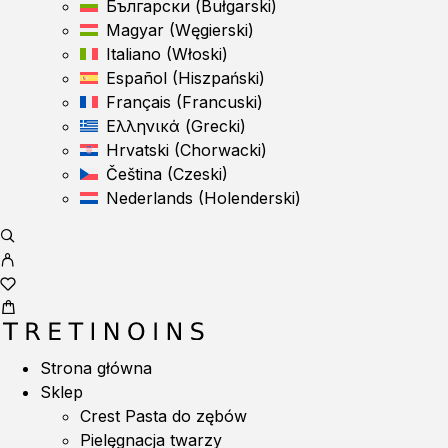
Български
(
Bułgarski
)
Magyar
(
Węgierski
)
Italiano
(
Włoski
)
Español
(
Hiszpański
)
Français
(
Francuski
)
Ελληνικά
(
Grecki
)
Hrvatski
(
Chorwacki
)
Čeština
(
Czeski
)
Nederlands
(
Holenderski
)
Strona główna
Sklep
Crest Pasta do zębów
Pielęgnacja twarzy