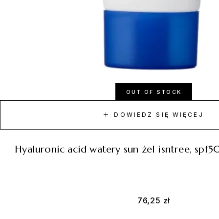
OUT OF STOCK
DOWIEDZ SIĘ WIĘCEJ
hyaluronic acid watery sun żel isntree, sp
76,25
zł