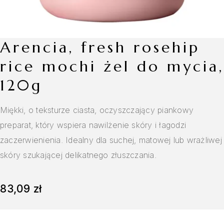
arencia, fresh rosehip
rice mochi żel do mycia,
120g
Miękki, o teksturze ciasta, oczyszczający piankowy
preparat, który wspiera nawilżenie skóry i łagodzi
zaczerwienienia. Idealny dla suchej, matowej lub wrażliwej
skóry szukającej delikatnego złuszczania.
83,09
zł