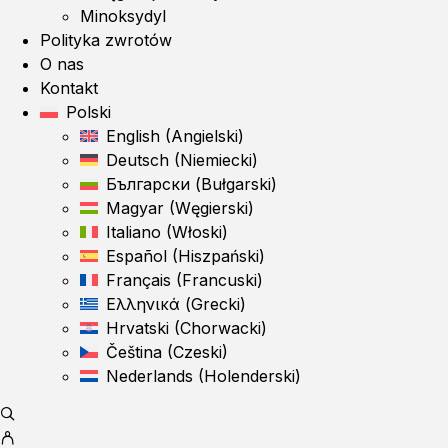
Minoksydyl
Polityka zwrotów
O nas
Kontakt
Polski
English
(
Angielski
)
Deutsch
(
Niemiecki
)
Български
(
Bułgarski
)
Magyar
(
Węgierski
)
Italiano
(
Włoski
)
Español
(
Hiszpański
)
Français
(
Francuski
)
Ελληνικά
(
Grecki
)
Hrvatski
(
Chorwacki
)
Čeština
(
Czeski
)
Nederlands
(
Holenderski
)