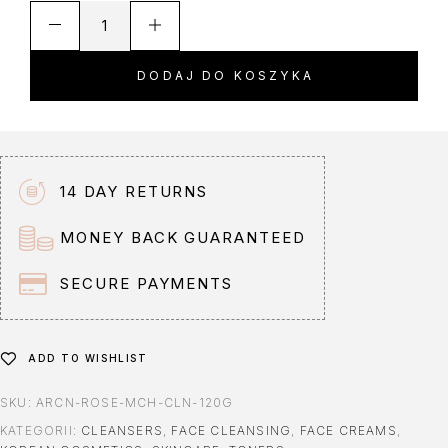
A
l
t
DODAJ DO KOSZYKA
e
r
n
a
t
14 DAY RETURNS
i
v
MONEY BACK GUARANTEED
e
:
SECURE PAYMENTS
ADD TO WISHLIST
SKU:
ARCN-ROSE-MCH-CLN-120G
KATEGORII:
CLEANSERS
,
FACE CLEANSING
,
FACE CREAMS
,