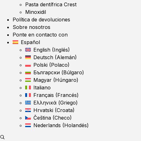
Pasta dentífrica Crest
Minoxidil
Política de devoluciones
Sobre nosotros
Ponte en contacto con
Español
English
(
Inglés
)
Deutsch
(
Alemán
)
Polski
(
Polaco
)
Български
(
Búlgaro
)
Magyar
(
Húngaro
)
Italiano
Français
(
Francés
)
Ελληνικά
(
Griego
)
Hrvatski
(
Croata
)
Čeština
(
Checo
)
Nederlands
(
Holandés
)