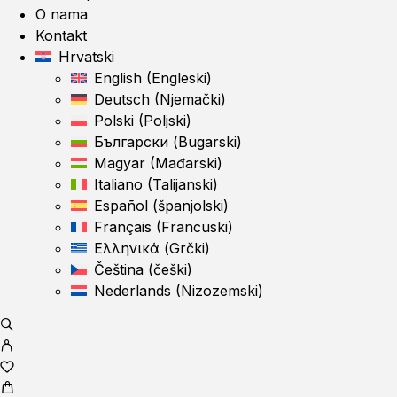
O nama
Kontakt
Hrvatski
English
(
Engleski
)
Deutsch
(
Njemački
)
Polski
(
Poljski
)
Български
(
Bugarski
)
Magyar
(
Mađarski
)
Italiano
(
Talijanski
)
Español
(
španjolski
)
Français
(
Francuski
)
Ελληνικά
(
Grčki
)
Čeština
(
češki
)
Nederlands
(
Nizozemski
)