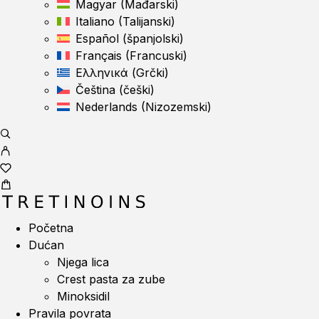
Magyar
(
Mađarski
)
Italiano
(
Talijanski
)
Español
(
španjolski
)
Français
(
Francuski
)
Ελληνικά
(
Grčki
)
Čeština
(
češki
)
Nederlands
(
Nizozemski
)
Početna
Dućan
Njega lica
Crest pasta za zube
Minoksidil
Pravila povrata