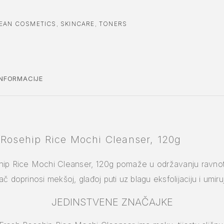
EAN COSMETICS
,
SKINCARE
,
TONERS
NFORMACIJE
 Rosehip Rice Mochi Cleanser, 120g
hip Rice Mochi Cleanser, 120g pomaže u održavanju ravnote
č doprinosi mekšoj, glađoj puti uz blagu eksfolijaciju i umiru
JEDINSTVENE ZNAČAJKE