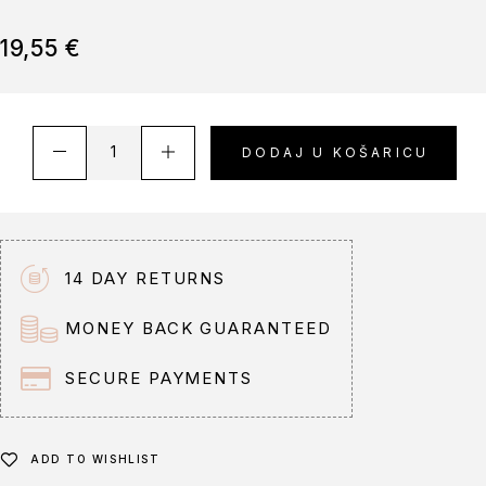
19,55
€
A
DODAJ U KOŠARICU
l
t
e
r
n
14 DAY RETURNS
a
t
MONEY BACK GUARANTEED
i
v
SECURE PAYMENTS
e
:
ADD TO WISHLIST