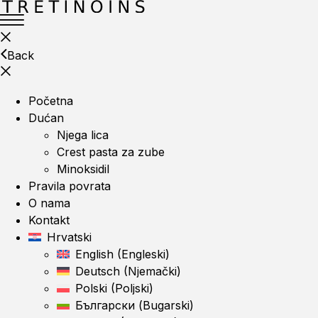
Back
Početna
Dućan
Njega lica
Crest pasta za zube
Minoksidil
Pravila povrata
O nama
Kontakt
Hrvatski
English
(
Engleski
)
Deutsch
(
Njemački
)
Polski
(
Poljski
)
Български
(
Bugarski
)