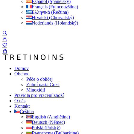
Español
(
Španělský
)
Français
(
Francouzština
)
Ελληνικά
(
Řečtina
)
Hrvatski
(
Chorvatský
)
Nederlands
(
Holandský
)
Domov
Obchod
Péče o obličej
Zubní pasta Crest
Minoxidil
Pravidla pro vracení zboží
O nás
Kontakt
Čeština
English
(
Angličtina
)
Deutsch
(
Němec
)
Polski
(
Polský
)
Български
(
Bulharština
)