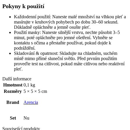
Pokyny k použití
Každodenní použití: Naneste malé množství na vlhkou pleť a
masírujte v kruhových pohybech po dobu 30–60 sekund.
Důkladně opláchněte a jemně osušte pleť.
Použití masky: Naneste silnější vrstvu, nechte působit 3–5
minut, poté opláchněte pro jemné ošetření. Vyhněte se
kontaktu s očima a přestaňte používat, pokud dojde k
podráždění.
Skladování & opatrnost: Skladujte na chladném, suchém
místě mimo přímé sluneční světlo. Před prvním použitím
proveďte test na citlivost, pokud máte citlivou nebo reaktivní
pleť.
Další informace
Hmotnost
0,1 kg
Rozměry
5 × 5 × 5 cm
Brand
Arencia
Set
Nu
Související produkty