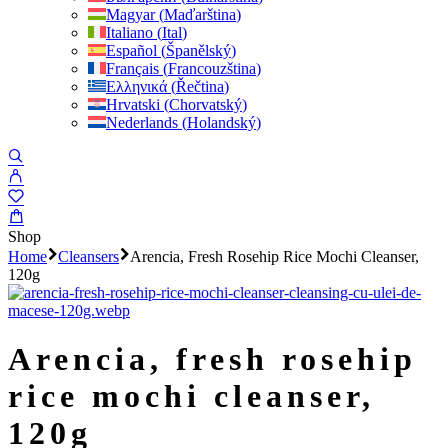
Magyar
(
Maďarština
)
Italiano
(
Ital
)
Español
(
Španělský
)
Français
(
Francouzština
)
Ελληνικά
(
Řečtina
)
Hrvatski
(
Chorvatský
)
Nederlands
(
Holandský
)
Shop
Home
Cleansers
Arencia, Fresh Rosehip Rice Mochi Cleanser,
120g
arencia, fresh rosehip
rice mochi cleanser,
120g