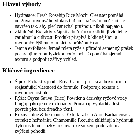
Hlavní výhody
Hydratace: Fresh Rosehip Rice Mochi Cleanser pomáhá
udržovat rovnováhu vlhkosti při odstraňování nečistot. Je
navržen tak, aby pleť zanechal pružnou, nikoli napjatou.
Zklidnění: Extrakty z šípků a heřmánku zklidňují viditelné
zarudnutí a citlivost. Produkt přispívá k klidnějšímu a
rovnoměrnějšímu tónu pleti v průběhu času.
Jemná exfoliace: Jemně mletá rýže a přírodní semenný prášek
poskytují mírnou fyzickou exfoliaci. To pomáhá zjemnit
texturu a podpořit zářivý vzhled.
Klíčové ingredience
Šípek: Extrakt z plodů Rosa Canina přináší antioxidační a
rozjasňující vlastnosti do formule. Podporuje texturu a
rovnoměrnost pleti.
Rýže: Oryza Sativa (Rice) Powder a deriváty rýžové vody
fungují jako jemné exfolianty. Pomáhají vyhladit a leštit
povrch pleti bez drsného tření.
Růžová aloe & heřmánek: Extrakt z listů Aloe Barbadensis a
extrakt z heřmánku Chamomilla Recutita zklidňují a hydratují.
Tyto rostlinné složky přispívají ke snížení podráždění a
zvýšení pohodlí.