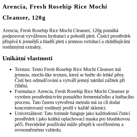
Arencia, Fresh Rosehip Rice Mochi
Cleanser, 120g
Arencia, Fresh Rosehip Rice Mochi Cleanser, 120g pomáhá
podporovat vyváženou hydrataci a pohodlí pleti. Čisticí prostředek
přispívá k jemnější a hladší pleti s jemnou exfoliací a zklidňujícími
rostlinnými extrakty.
Unikátní vlastnosti
Textura: Tento Fresh Rosehip Rice Mochi Cleanser má
jemnou, mochi-like texturu, která se hněte do lehké pěny.
Čistí bez odmašťování a vytváří jemný taktilní zážitek při
čištění.
Formulace: Arencia, Fresh Rosehip Rice Mochi Cleanser je
vyroben prostřednictvím pomalého fermentačního a hnětacího
procesu. Tato časem vytvořená metoda má za cíl dodat
koncentrovaný rostlinný profil v každé sklenici.
Univerzálnost: Tato formule funguje jako každodenní čisticí
prostředek i jako krátká oplachovací maska pro hloubkovou
péči. Pravidelné používání může přispět k osvěženému a
rovnoměrnému vzhledu.