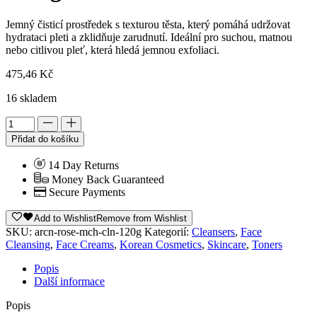
Jemný čisticí prostředek s texturou těsta, který pomáhá udržovat
hydrataci pleti a zklidňuje zarudnutí. Ideální pro suchou, matnou
nebo citlivou pleť, která hledá jemnou exfoliaci.
475,46
Kč
16 skladem
Přidat do košíku
14 Day Returns
Money Back Guaranteed
Secure Payments
Add to Wishlist
Remove from Wishlist
SKU:
arcn-rose-mch-cln-120g
Kategorií:
Cleansers
,
Face
Cleansing
,
Face Creams
,
Korean Cosmetics
,
Skincare
,
Toners
Popis
Další informace
Popis