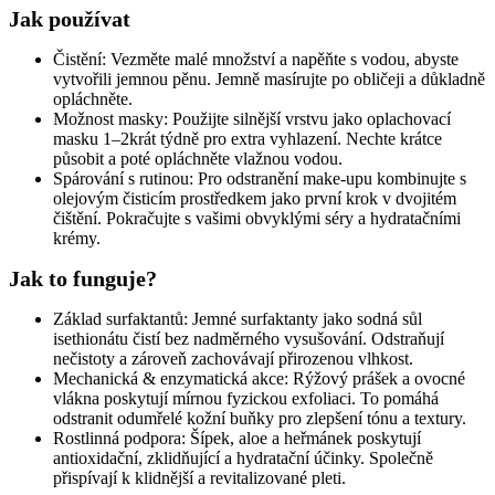
Jak používat
Čistění: Vezměte malé množství a napěňte s vodou, abyste
vytvořili jemnou pěnu. Jemně masírujte po obličeji a důkladně
opláchněte.
Možnost masky: Použijte silnější vrstvu jako oplachovací
masku 1–2krát týdně pro extra vyhlazení. Nechte krátce
působit a poté opláchněte vlažnou vodou.
Spárování s rutinou: Pro odstranění make-upu kombinujte s
olejovým čisticím prostředkem jako první krok v dvojitém
čištění. Pokračujte s vašimi obvyklými séry a hydratačními
krémy.
Jak to funguje?
Základ surfaktantů: Jemné surfaktanty jako sodná sůl
isethionátu čistí bez nadměrného vysušování. Odstraňují
nečistoty a zároveň zachovávají přirozenou vlhkost.
Mechanická & enzymatická akce: Rýžový prášek a ovocné
vlákna poskytují mírnou fyzickou exfoliaci. To pomáhá
odstranit odumřelé kožní buňky pro zlepšení tónu a textury.
Rostlinná podpora: Šípek, aloe a heřmánek poskytují
antioxidační, zklidňující a hydratační účinky. Společně
přispívají k klidnější a revitalizované pleti.