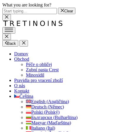
What you are looking for?
Clear
Back
Domov
Obchod
Péče o obličej
Zubní pasta Crest
Minoxidil
Pravidla pro vracení zboží
O nás
Kontakt
Čeština
English
(
Angličtina
)
Deutsch
(
Němec
)
Polski
(
Polský
)
Български
(
Bulharština
)
Magyar
(
Maďarština
)
Italiano
(
Ital
)