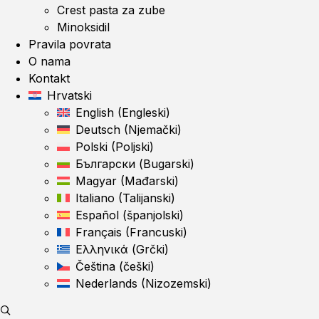
Crest pasta za zube
Minoksidil
Pravila povrata
O nama
Kontakt
Hrvatski
English
(
Engleski
)
Deutsch
(
Njemački
)
Polski
(
Poljski
)
Български
(
Bugarski
)
Magyar
(
Mađarski
)
Italiano
(
Talijanski
)
Español
(
španjolski
)
Français
(
Francuski
)
Ελληνικά
(
Grčki
)
Čeština
(
češki
)
Nederlands
(
Nizozemski
)