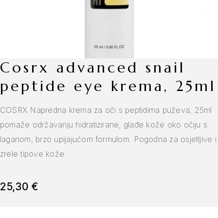
cosrx advanced snail
peptide eye krema, 25ml
COSRX Napredna krema za oči s peptidima puževa, 25ml
pomaže održavanju hidratizirane, glađe kože oko očiju s
laganom, brzo upijajućom formulom. Pogodna za osjetljive i
zrele tipove kože.
25,30
€