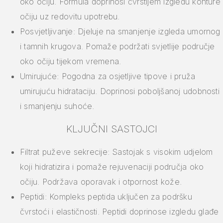
oko očiju. Formula doprinosi čvrstijem izgledu konture
očiju uz redovitu upotrebu.
Posvjetljivanje: Djeluje na smanjenje izgleda umornog
i tamnih krugova. Pomaže podržati svjetlije područje
oko očiju tijekom vremena.
Umirujuće: Pogodna za osjetljive tipove i pruža
umirujuću hidrataciju. Doprinosi poboljšanoj udobnosti
i smanjenju suhoće.
KLJUČNI SASTOJCI
Filtrat puževe sekrecije: Sastojak s visokim udjelom
koji hidratizira i pomaže rejuvenaciji područja oko
očiju. Podržava oporavak i otpornost kože.
Peptidi: Kompleks peptida uključen za podršku
čvrstoći i elastičnosti. Peptidi doprinose izgledu glađe