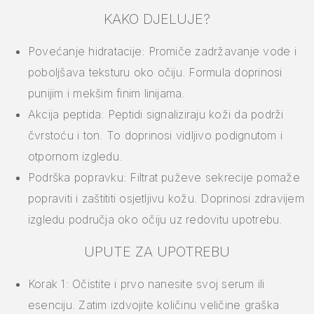
KAKO DJELUJE?
Povećanje hidratacije: Promiče zadržavanje vode i
poboljšava teksturu oko očiju. Formula doprinosi
punijim i mekšim finim linijama.
Akcija peptida: Peptidi signaliziraju koži da podrži
čvrstoću i ton. To doprinosi vidljivo podignutom i
otpornom izgledu.
Podrška popravku: Filtrat puževe sekrecije pomaže
popraviti i zaštititi osjetljivu kožu. Doprinosi zdravijem
izgledu područja oko očiju uz redovitu upotrebu.
UPUTE ZA UPOTREBU
Korak 1: Očistite i prvo nanesite svoj serum ili
esenciju. Zatim izdvojite količinu veličine graška