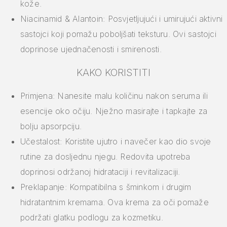
kože.
Niacinamid & Alantoin: Posvjetljujući i umirujući aktivni
sastojci koji pomažu poboljšati teksturu. Ovi sastojci
doprinose ujednačenosti i smirenosti.
KAKO KORISTITI
Primjena: Nanesite malu količinu nakon seruma ili
esencije oko očiju. Nježno masirajte i tapkajte za
bolju apsorpciju.
Učestalost: Koristite ujutro i navečer kao dio svoje
rutine za dosljednu njegu. Redovita upotreba
doprinosi održanoj hidrataciji i revitalizaciji.
Preklapanje: Kompatibilna s šminkom i drugim
hidratantnim kremama. Ova krema za oči pomaže
podržati glatku podlogu za kozmetiku.