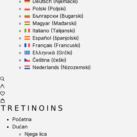
Deutsch
(
Njemački
)
Polski
(
Poljski
)
Български
(
Bugarski
)
Magyar
(
Mađarski
)
Italiano
(
Talijanski
)
Español
(
španjolski
)
Français
(
Francuski
)
Ελληνικά
(
Grčki
)
Čeština
(
češki
)
Nederlands
(
Nizozemski
)
Početna
Dućan
Njega lica