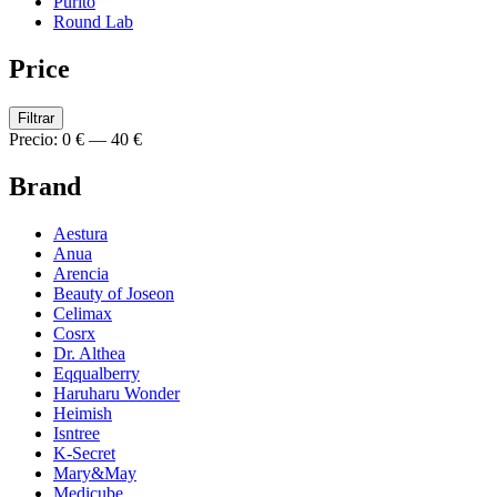
Purito
Round Lab
Price
Filtrar
Precio:
0 €
—
40 €
Brand
Aestura
Anua
Arencia
Beauty of Joseon
Celimax
Cosrx
Dr. Althea
Eqqualberry
Haruharu Wonder
Heimish
Isntree
K-Secret
Mary&May
Medicube