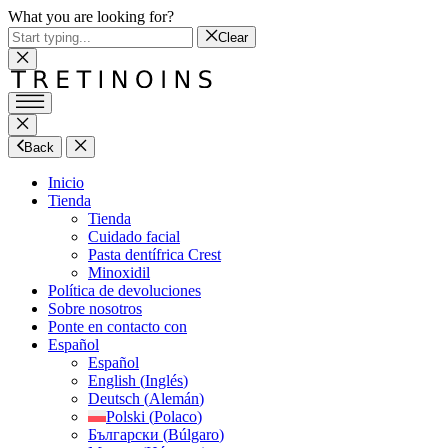
What you are looking for?
Clear
Back
Inicio
Tienda
Tienda
Cuidado facial
Pasta dentífrica Crest
Minoxidil
Política de devoluciones
Sobre nosotros
Ponte en contacto con
Español
Español
English
(
Inglés
)
Deutsch
(
Alemán
)
Polski
(
Polaco
)
Български
(
Búlgaro
)