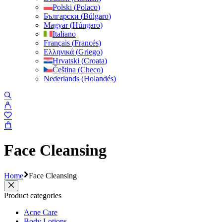
Polski
(
Polaco
)
Български
(
Búlgaro
)
Magyar
(
Húngaro
)
Italiano
Français
(
Francés
)
Ελληνικά
(
Griego
)
Hrvatski
(
Croata
)
Čeština
(
Checo
)
Nederlands
(
Holandés
)
Face Cleansing
Home
Face Cleansing
Product categories
Acne Care
Body Lotions