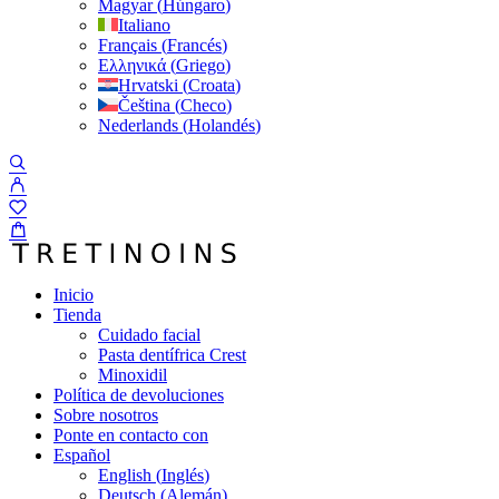
Magyar
(
Húngaro
)
Italiano
Français
(
Francés
)
Ελληνικά
(
Griego
)
Hrvatski
(
Croata
)
Čeština
(
Checo
)
Nederlands
(
Holandés
)
Inicio
Tienda
Cuidado facial
Pasta dentífrica Crest
Minoxidil
Política de devoluciones
Sobre nosotros
Ponte en contacto con
Español
English
(
Inglés
)
Deutsch
(
Alemán
)