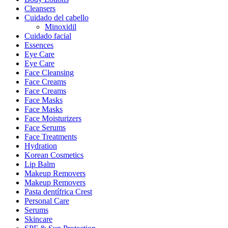
Cleansers
Cuidado del cabello
Minoxidil
Cuidado facial
Essences
Eye Care
Eye Care
Face Cleansing
Face Creams
Face Creams
Face Masks
Face Masks
Face Moisturizers
Face Serums
Face Treatments
Hydration
Korean Cosmetics
Lip Balm
Makeup Removers
Makeup Removers
Pasta dentífrica Crest
Personal Care
Serums
Skincare