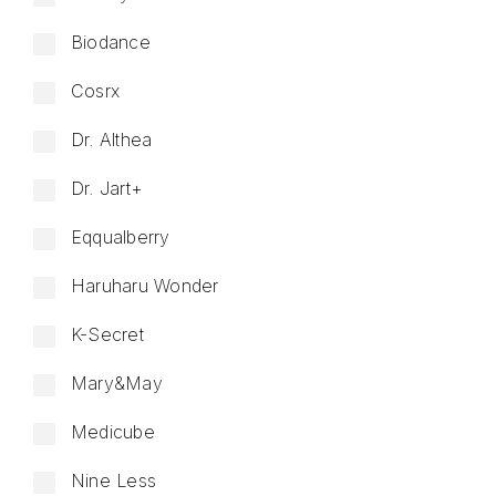
Biodance
Cosrx
Dr. Althea
Dr. Jart+
Eqqualberry
Haruharu Wonder
K-Secret
Mary&May
Medicube
Nine Less