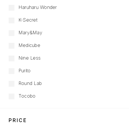
Haruharu Wonder
K-Secret
Mary&May
Medicube
Nine Less
Purito
Round Lab
Tocobo
PRICE