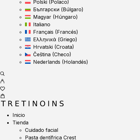
Polski
(
Polaco
)
Български
(
Búlgaro
)
Magyar
(
Húngaro
)
Italiano
Français
(
Francés
)
Ελληνικά
(
Griego
)
Hrvatski
(
Croata
)
Čeština
(
Checo
)
Nederlands
(
Holandés
)
Inicio
Tienda
Cuidado facial
Pasta dentífrica Crest