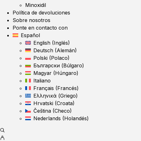
Minoxidil
Política de devoluciones
Sobre nosotros
Ponte en contacto con
Español
English
(
Inglés
)
Deutsch
(
Alemán
)
Polski
(
Polaco
)
Български
(
Búlgaro
)
Magyar
(
Húngaro
)
Italiano
Français
(
Francés
)
Ελληνικά
(
Griego
)
Hrvatski
(
Croata
)
Čeština
(
Checo
)
Nederlands
(
Holandés
)