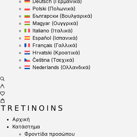
Deutsch
(
Γερμανικά
)
Polski
(
Πολωνικά
)
Български
(
Βουλγαρικά
)
Magyar
(
Ουγγρικά
)
Italiano
(
Ιταλικά
)
Español
(
Ισπανικά
)
Français
(
Γαλλικά
)
Hrvatski
(
Κροατικά
)
Čeština
(
Τσεχικά
)
Nederlands
(
Ολλανδικά
)
Αρχική
Κατάστημα
Φροντίδα προσώπου