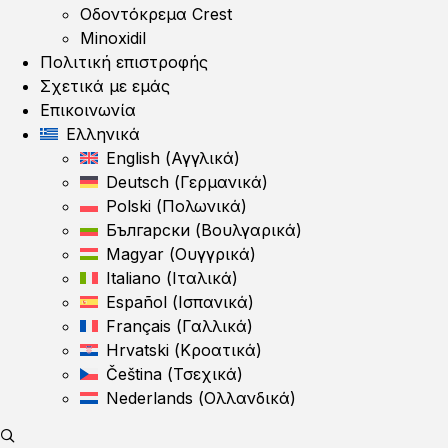
Οδοντόκρεμα Crest
Minoxidil
Πολιτική επιστροφής
Σχετικά με εμάς
Επικοινωνία
Ελληνικά
English
(
Αγγλικά
)
Deutsch
(
Γερμανικά
)
Polski
(
Πολωνικά
)
Български
(
Βουλγαρικά
)
Magyar
(
Ουγγρικά
)
Italiano
(
Ιταλικά
)
Español
(
Ισπανικά
)
Français
(
Γαλλικά
)
Hrvatski
(
Κροατικά
)
Čeština
(
Τσεχικά
)
Nederlands
(
Ολλανδικά
)