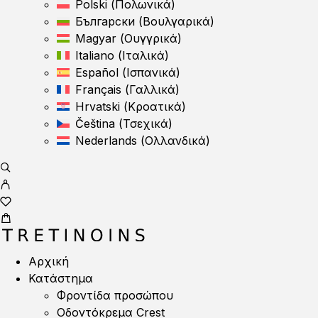
Polski
(
Πολωνικά
)
Български
(
Βουλγαρικά
)
Magyar
(
Ουγγρικά
)
Italiano
(
Ιταλικά
)
Español
(
Ισπανικά
)
Français
(
Γαλλικά
)
Hrvatski
(
Κροατικά
)
Čeština
(
Τσεχικά
)
Nederlands
(
Ολλανδικά
)
Αρχική
Κατάστημα
Φροντίδα προσώπου
Οδοντόκρεμα Crest