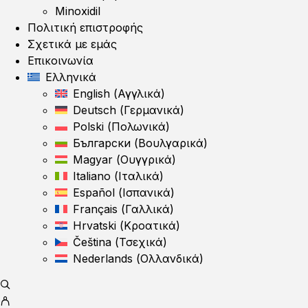
Minoxidil
Πολιτική επιστροφής
Σχετικά με εμάς
Επικοινωνία
Ελληνικά
English
(
Αγγλικά
)
Deutsch
(
Γερμανικά
)
Polski
(
Πολωνικά
)
Български
(
Βουλγαρικά
)
Magyar
(
Ουγγρικά
)
Italiano
(
Ιταλικά
)
Español
(
Ισπανικά
)
Français
(
Γαλλικά
)
Hrvatski
(
Κροατικά
)
Čeština
(
Τσεχικά
)
Nederlands
(
Ολλανδικά
)