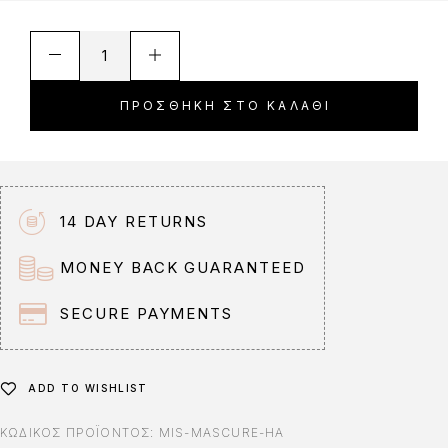
A
l
t
ΠΡΟΣΘΉΚΗ ΣΤΟ ΚΑΛΆΘΙ
e
r
n
a
t
14 DAY RETURNS
i
v
MONEY BACK GUARANTEED
e
:
SECURE PAYMENTS
ADD TO WISHLIST
ΚΩΔΙΚΌΣ ΠΡΟΪΌΝΤΟΣ:
MIS-MASCURE-HA