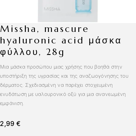
missha, mascure
hyaluronic acid μάσκα
φύλλου, 28g
Μια μάσκα προσώπου μιας χρήσης που βοηθά στην
υποστήριξη της υγρασίας και της αναζωογόνησης του
δέρματος. Σχεδιασμένη να παρέχει στοχευμένη
ενυδάτωση με υαλουρονικό οξύ για μια ανανεωμένη
εμφάνιση.
2,99
€