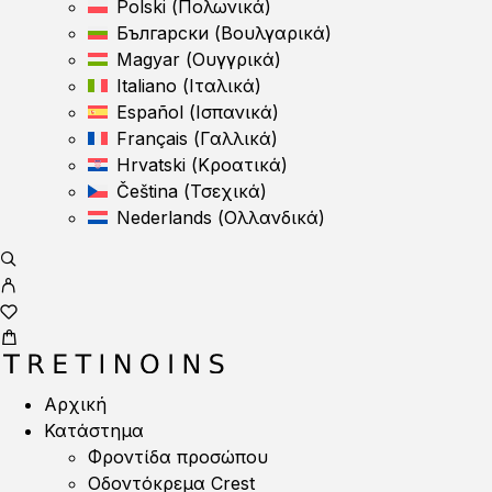
Polski
(
Πολωνικά
)
Български
(
Βουλγαρικά
)
Magyar
(
Ουγγρικά
)
Italiano
(
Ιταλικά
)
Español
(
Ισπανικά
)
Français
(
Γαλλικά
)
Hrvatski
(
Κροατικά
)
Čeština
(
Τσεχικά
)
Nederlands
(
Ολλανδικά
)
Αρχική
Κατάστημα
Φροντίδα προσώπου
Οδοντόκρεμα Crest