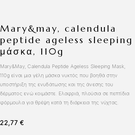
mary&may, calendula
peptide ageless sleeping
μάσκα, 110g
Mary&May, Calendula Peptide Ageless Sleeping Mask,
110g είναι μια γέλη μάσκα νυκτός που βοηθά στην
υποστήριξη της ενυδάτωσης και της άνεσης του
δέρματος ενώ κοιμάστε. Ελαφριά, πλούσια σε πεπτίδια
φόρμουλα για θρέψη κατά τη διάρκεια της νύχτας.
22,77
€