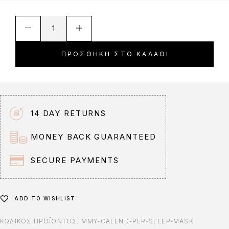
A
l
t
ΠΡΟΣΘΉΚΗ ΣΤΟ ΚΑΛΆΘΙ
e
r
n
a
t
14 DAY RETURNS
i
v
MONEY BACK GUARANTEED
e
:
SECURE PAYMENTS
ADD TO WISHLIST
ΚΩΔΙΚΌΣ ΠΡΟΪΌΝΤΟΣ:
MMY-CALEND-PEP-SLEEP-MASK