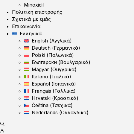
Minoxidil
Πολιτική επιστροφής
Σχετικά με εμάς
Επικοινωνία
Ελληνικά
English
(
Αγγλικά
)
Deutsch
(
Γερμανικά
)
Polski
(
Πολωνικά
)
Български
(
Βουλγαρικά
)
Magyar
(
Ουγγρικά
)
Italiano
(
Ιταλικά
)
Español
(
Ισπανικά
)
Français
(
Γαλλικά
)
Hrvatski
(
Κροατικά
)
Čeština
(
Τσεχικά
)
Nederlands
(
Ολλανδικά
)