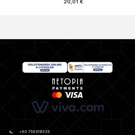
20,01
€
+40 750418333