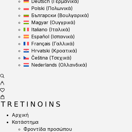
Deutsch
(
Γερμανικά
)
Polski
(
Πολωνικά
)
Български
(
Βουλγαρικά
)
Magyar
(
Ουγγρικά
)
Italiano
(
Ιταλικά
)
Español
(
Ισπανικά
)
Français
(
Γαλλικά
)
Hrvatski
(
Κροατικά
)
Čeština
(
Τσεχικά
)
Nederlands
(
Ολλανδικά
)
Αρχική
Κατάστημα
Φροντίδα προσώπου