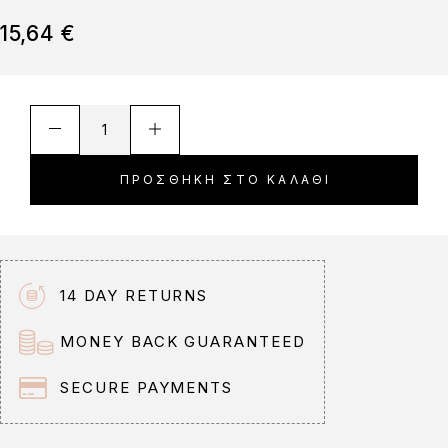
15,64
€
A
l
t
ΠΡΟΣΘΉΚΗ ΣΤΟ ΚΑΛΆΘΙ
e
r
n
a
t
14 DAY RETURNS
i
v
MONEY BACK GUARANTEED
e
:
SECURE PAYMENTS