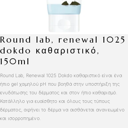
round lab, renewal 1025
dokdo καθαριστικό,
150ml
Round Lab, Renewal 1025 Dokdo καθαριστικό είναι ένα
ήπιο gel χαμηλού pH που βοηθά στην υποστήριξη της
ενυδάτωσης του δέρματος και στον ήπιο καθαρισμό.
Κατάλληλο για ευαίσθητο και όλους τους τύπους
δέρματος, αφήνει το δέρμα να αισθάνεται ανανεωμένο
και ισορροπημένο.