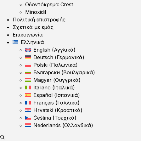
Οδοντόκρεμα Crest
Minoxidil
Πολιτική επιστροφής
Σχετικά με εμάς
Επικοινωνία
Ελληνικά
English
(
Αγγλικά
)
Deutsch
(
Γερμανικά
)
Polski
(
Πολωνικά
)
Български
(
Βουλγαρικά
)
Magyar
(
Ουγγρικά
)
Italiano
(
Ιταλικά
)
Español
(
Ισπανικά
)
Français
(
Γαλλικά
)
Hrvatski
(
Κροατικά
)
Čeština
(
Τσεχικά
)
Nederlands
(
Ολλανδικά
)