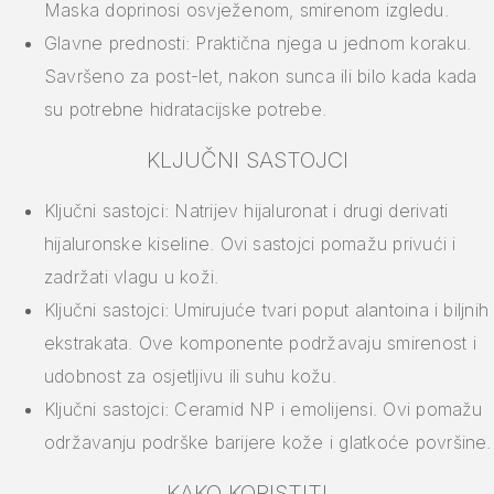
Maska doprinosi osvježenom, smirenom izgledu.
Glavne prednosti: Praktična njega u jednom koraku.
Savršeno za post-let, nakon sunca ili bilo kada kada
su potrebne hidratacijske potrebe.
KLJUČNI SASTOJCI
Ključni sastojci: Natrijev hijaluronat i drugi derivati
hijaluronske kiseline. Ovi sastojci pomažu privući i
zadržati vlagu u koži.
Ključni sastojci: Umirujuće tvari poput alantoina i biljnih
ekstrakata. Ove komponente podržavaju smirenost i
udobnost za osjetljivu ili suhu kožu.
Ključni sastojci: Ceramid NP i emolijensi. Ovi pomažu
održavanju podrške barijere kože i glatkoće površine.
KAKO KORISTITI