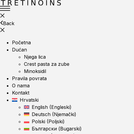
Back
Početna
Dućan
Njega lica
Crest pasta za zube
Minoksidil
Pravila povrata
O nama
Kontakt
Hrvatski
English
(
Engleski
)
Deutsch
(
Njemački
)
Polski
(
Poljski
)
Български
(
Bugarski
)