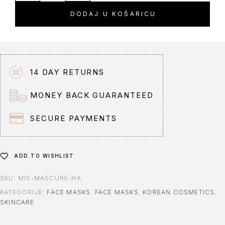
t
DODAJ U KOŠARICU
e
r
n
a
t
14 DAY RETURNS
i
v
MONEY BACK GUARANTEED
e
:
SECURE PAYMENTS
ADD TO WISHLIST
SKU:
MIS-MASCURE-HA
KATEGORIJE:
FACE MASKS
,
FACE MASKS
,
KOREAN COSMETICS
,
SKINCARE