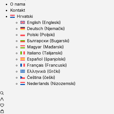
O nama
Kontakt
Hrvatski
English
(
Engleski
)
Deutsch
(
Njemački
)
Polski
(
Poljski
)
Български
(
Bugarski
)
Magyar
(
Mađarski
)
Italiano
(
Talijanski
)
Español
(
španjolski
)
Français
(
Francuski
)
Ελληνικά
(
Grčki
)
Čeština
(
češki
)
Nederlands
(
Nizozemski
)