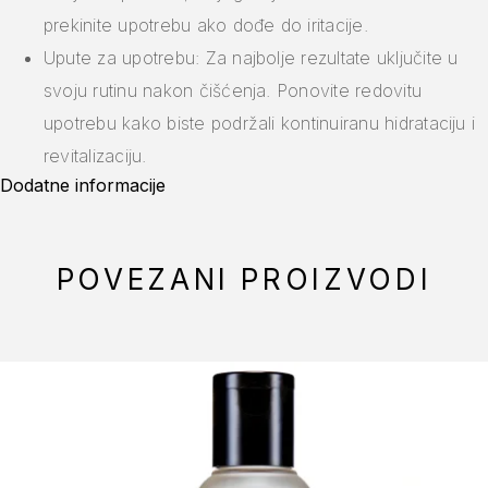
prekinite upotrebu ako dođe do iritacije.
Upute za upotrebu: Za najbolje rezultate uključite u
svoju rutinu nakon čišćenja. Ponovite redovitu
upotrebu kako biste podržali kontinuiranu hidrataciju i
revitalizaciju.
Dodatne informacije
POVEZANI PROIZVODI