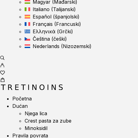
Magyar
(
Mađarski
)
Italiano
(
Talijanski
)
Español
(
španjolski
)
Français
(
Francuski
)
Ελληνικά
(
Grčki
)
Čeština
(
češki
)
Nederlands
(
Nizozemski
)
Početna
Dućan
Njega lica
Crest pasta za zube
Minoksidil
Pravila povrata