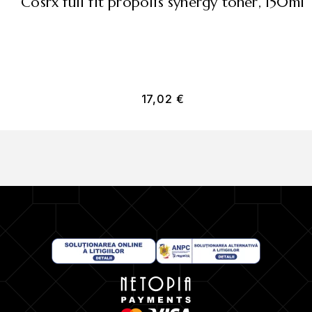
cosrx full fit propolis synergy toner, 150ml
17,02
€