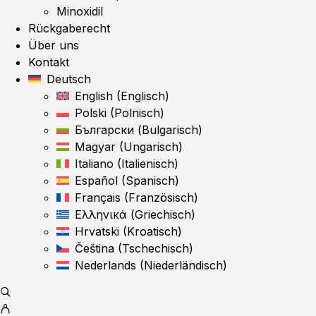
Minoxidil
Rückgaberecht
Über uns
Kontakt
Deutsch
English
(
Englisch
)
Polski
(
Polnisch
)
Български
(
Bulgarisch
)
Magyar
(
Ungarisch
)
Italiano
(
Italienisch
)
Español
(
Spanisch
)
Français
(
Französisch
)
Ελληνικά
(
Griechisch
)
Hrvatski
(
Kroatisch
)
Čeština
(
Tschechisch
)
Nederlands
(
Niederländisch
)