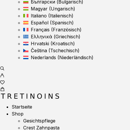
Български
(
Bulgarisch
)
Magyar
(
Ungarisch
)
Italiano
(
Italienisch
)
Español
(
Spanisch
)
Français
(
Französisch
)
Ελληνικά
(
Griechisch
)
Hrvatski
(
Kroatisch
)
Čeština
(
Tschechisch
)
Nederlands
(
Niederländisch
)
Startseite
Shop
Gesichtspflege
Crest Zahnpasta