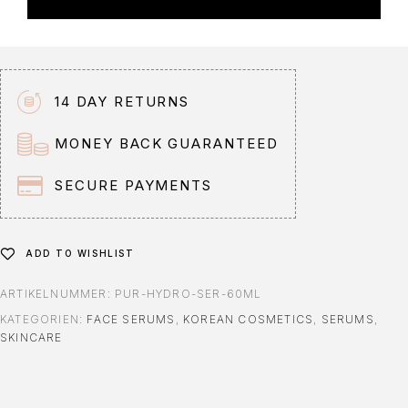
e
r
n
a
t
14 DAY RETURNS
i
v
MONEY BACK GUARANTEED
e
:
SECURE PAYMENTS
ADD TO WISHLIST
ARTIKELNUMMER:
PUR-HYDRO-SER-60ML
KATEGORIEN:
FACE SERUMS
,
KOREAN COSMETICS
,
SERUMS
,
SKINCARE