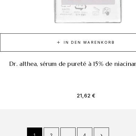
IN DEN WARENKORB
dr. althea, sérum de pureté à 15% de niacin
21,62
€
1
2
…
4