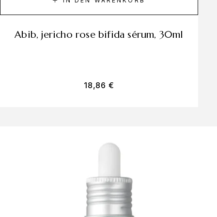
IN DEN WARENKORB
abib, jericho rose bifida sérum, 30ml
18,86
€