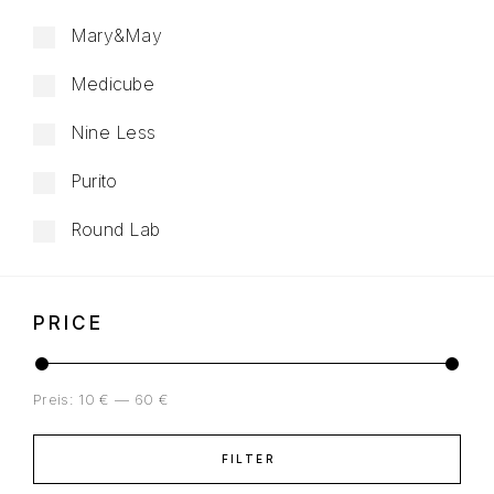
Mary&May
Medicube
Nine Less
Purito
Round Lab
PRICE
Preis:
10 €
—
60 €
FILTER