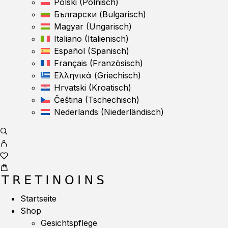
Polski
(
Polnisch
)
Български
(
Bulgarisch
)
Magyar
(
Ungarisch
)
Italiano
(
Italienisch
)
Español
(
Spanisch
)
Français
(
Französisch
)
Ελληνικά
(
Griechisch
)
Hrvatski
(
Kroatisch
)
Čeština
(
Tschechisch
)
Nederlands
(
Niederländisch
)
Startseite
Shop
Gesichtspflege