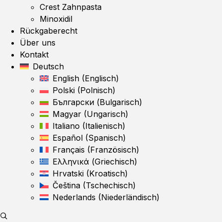
Crest Zahnpasta
Minoxidil
Rückgaberecht
Über uns
Kontakt
Deutsch
English
(
Englisch
)
Polski
(
Polnisch
)
Български
(
Bulgarisch
)
Magyar
(
Ungarisch
)
Italiano
(
Italienisch
)
Español
(
Spanisch
)
Français
(
Französisch
)
Ελληνικά
(
Griechisch
)
Hrvatski
(
Kroatisch
)
Čeština
(
Tschechisch
)
Nederlands
(
Niederländisch
)