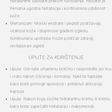
hidratantne sastojke prilikom nanošenja. Rezultat je
trenutna ugodna hidratacija i kontinuirana udobnost
kože.
Mehanizam: Morski ekstrakti i peptidi podržavaju
vitalnost kože i doprinose glađem izgledu.
Kontinuirana upotreba može podržati zdraviji,
revitalizirani izgled.
UPUTE ZA KORIŠTENJE
Uputa: Izdvojite umjerenu količinu i rasporedite po licu
i vratu nakon čišćenja i toniranja. Nježno tapkajte
kako biste pomogli apsorpciji i potaknuli aktivaciju
kapsula.
Uputa: Nakon toga složite hidratantnu kremu ili kremu
kako biste zapečatili hidrataciju i maksimizirali