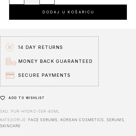
l
t
DODAJ U KOŠARICU
e
r
n
a
t
14 DAY RETURNS
i
v
MONEY BACK GUARANTEED
e
:
SECURE PAYMENTS
ADD TO WISHLIST
SKU:
PUR-HYDRO-SER-60ML
KATEGORIJE:
FACE SERUMS
,
KOREAN COSMETICS
,
SERUMS
,
SKINCARE