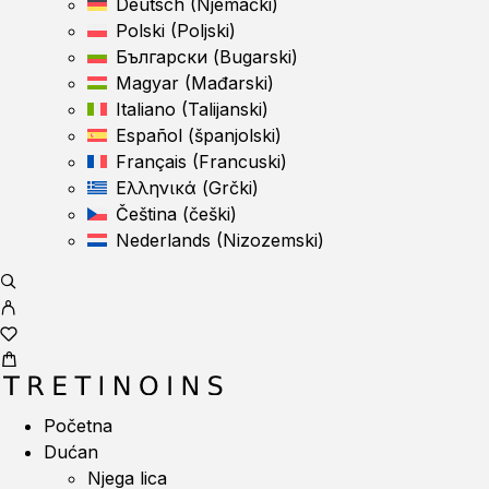
Deutsch
(
Njemački
)
Polski
(
Poljski
)
Български
(
Bugarski
)
Magyar
(
Mađarski
)
Italiano
(
Talijanski
)
Español
(
španjolski
)
Français
(
Francuski
)
Ελληνικά
(
Grčki
)
Čeština
(
češki
)
Nederlands
(
Nizozemski
)
Početna
Dućan
Njega lica