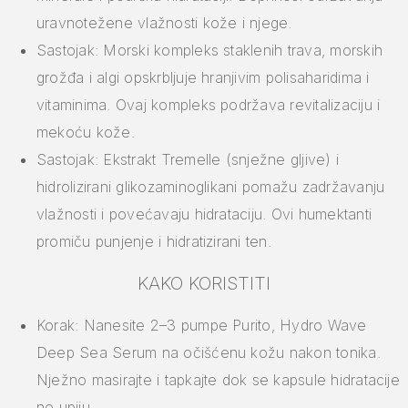
uravnotežene vlažnosti kože i njege.
Sastojak: Morski kompleks staklenih trava, morskih
grožđa i algi opskrbljuje hranjivim polisaharidima i
vitaminima. Ovaj kompleks podržava revitalizaciju i
mekoću kože.
Sastojak: Ekstrakt Tremelle (snježne gljive) i
hidrolizirani glikozaminoglikani pomažu zadržavanju
vlažnosti i povećavaju hidrataciju. Ovi humektanti
promiču punjenje i hidratizirani ten.
KAKO KORISTITI
Korak: Nanesite 2–3 pumpe Purito, Hydro Wave
Deep Sea Serum na očišćenu kožu nakon tonika.
Nježno masirajte i tapkajte dok se kapsule hidratacije
ne upiju.