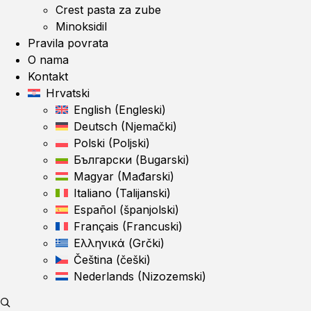
Crest pasta za zube
Minoksidil
Pravila povrata
O nama
Kontakt
Hrvatski
English
(
Engleski
)
Deutsch
(
Njemački
)
Polski
(
Poljski
)
Български
(
Bugarski
)
Magyar
(
Mađarski
)
Italiano
(
Talijanski
)
Español
(
španjolski
)
Français
(
Francuski
)
Ελληνικά
(
Grčki
)
Čeština
(
češki
)
Nederlands
(
Nizozemski
)