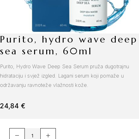
purito, hydro wave deep
sea serum, 60ml
Purito, Hydro Wave Deep Sea Serum pruža dugotrajnu
hidrataciju i svjež izgled. Lagani serum koji pomaže u
održavanju ravnoteže vlažnosti kože.
24,84
€
A