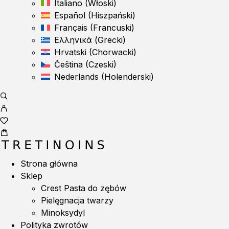
Italiano
(
Włoski
)
Español
(
Hiszpański
)
Français
(
Francuski
)
Ελληνικά
(
Grecki
)
Hrvatski
(
Chorwacki
)
Čeština
(
Czeski
)
Nederlands
(
Holenderski
)
Strona główna
Sklep
Crest Pasta do zębów
Pielęgnacja twarzy
Minoksydyl
Polityka zwrotów