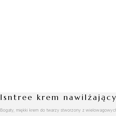
isntree krem nawilżają
Bogaty, miękki krem do twarzy stworzony z wielowagowych