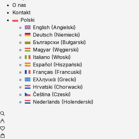
O nas
Kontakt
Polski
English
(
Angielski
)
Deutsch
(
Niemiecki
)
Български
(
Bułgarski
)
Magyar
(
Węgierski
)
Italiano
(
Włoski
)
Español
(
Hiszpański
)
Français
(
Francuski
)
Ελληνικά
(
Grecki
)
Hrvatski
(
Chorwacki
)
Čeština
(
Czeski
)
Nederlands
(
Holenderski
)