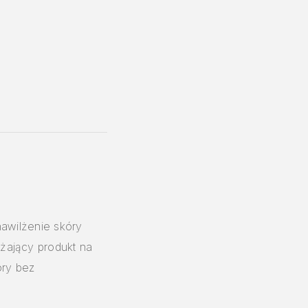
awilżenie skóry
żający produkt na
óry bez