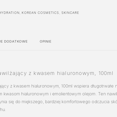
HYDRATION
,
KOREAN COSMETICS
,
SKINCARE
JE DODATKOWE
OPINIE
nawilżający z kwasem hialuronowym, 100ml
ający z kwasem hialuronowym, 100ml wspiera długotrwałe n
m kwasom hialuronowym i emolientowym olejom. Ten nawil
ynia się do miększego, bardziej komfortowego odczucia sk
hu.