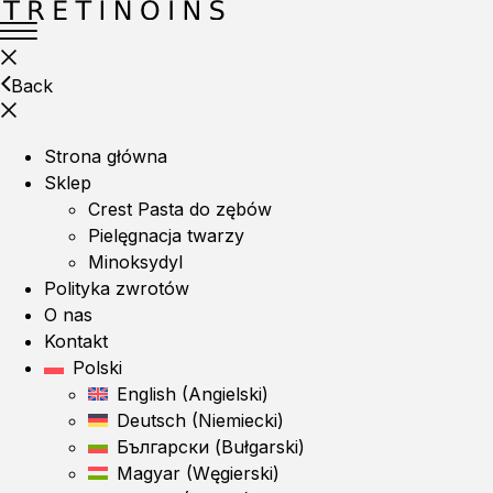
Back
Strona główna
Sklep
Crest Pasta do zębów
Pielęgnacja twarzy
Minoksydyl
Polityka zwrotów
O nas
Kontakt
Polski
English
(
Angielski
)
Deutsch
(
Niemiecki
)
Български
(
Bułgarski
)
Magyar
(
Węgierski
)