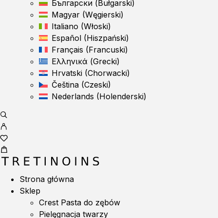
Български
(
Bułgarski
)
Magyar
(
Węgierski
)
Italiano
(
Włoski
)
Español
(
Hiszpański
)
Français
(
Francuski
)
Ελληνικά
(
Grecki
)
Hrvatski
(
Chorwacki
)
Čeština
(
Czeski
)
Nederlands
(
Holenderski
)
Strona główna
Sklep
Crest Pasta do zębów
Pielęgnacja twarzy