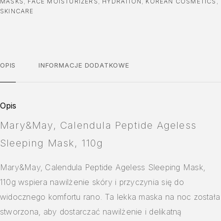
MASKS
,
FACE MOISTURIZERS
,
HYDRATION
,
KOREAN COSMETICS
,
SKINCARE
OPIS
INFORMACJE DODATKOWE
Opis
Mary&May, Calendula Peptide Ageless
Sleeping Mask, 110g
Mary&May, Calendula Peptide Ageless Sleeping Mask,
110g wspiera nawilżenie skóry i przyczynia się do
widocznego komfortu rano. Ta lekka maska na noc została
stworzona, aby dostarczać nawilżenie i delikatną