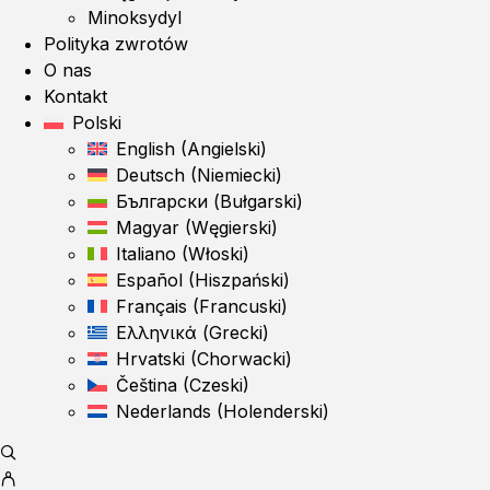
Minoksydyl
Polityka zwrotów
O nas
Kontakt
Polski
English
(
Angielski
)
Deutsch
(
Niemiecki
)
Български
(
Bułgarski
)
Magyar
(
Węgierski
)
Italiano
(
Włoski
)
Español
(
Hiszpański
)
Français
(
Francuski
)
Ελληνικά
(
Grecki
)
Hrvatski
(
Chorwacki
)
Čeština
(
Czeski
)
Nederlands
(
Holenderski
)