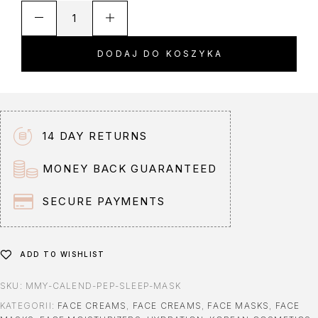
A
l
t
DODAJ DO KOSZYKA
e
r
n
a
t
14 DAY RETURNS
i
v
MONEY BACK GUARANTEED
e
:
SECURE PAYMENTS
ADD TO WISHLIST
SKU:
MMY-CALEND-PEP-SLEEP-MASK
KATEGORII:
FACE CREAMS
,
FACE CREAMS
,
FACE MASKS
,
FACE