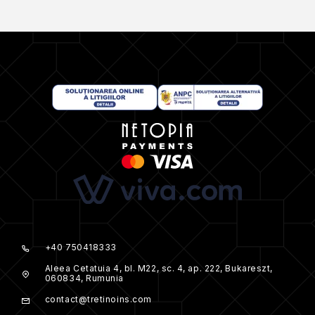
+40 750418333
Aleea Cetatuia 4, bl. M22, sc. 4, ap. 222, Bukareszt,
060834, Rumunia
contact@tretinoins.com