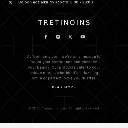
Od poniedziałku do soboty: 8:00 - 20:00
At Tretinoins.com, we're on a mission to
boost your confidence and enhance
your beauty. Our products cater to your
unique needs, whether it's a dazzling
smile or perfect locks you're after.
READ MORE
© 2024 Tretinoins.com. All rights reserved.