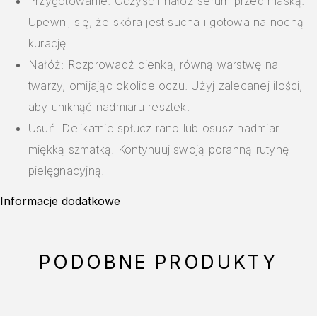
Przygotowanie: Oczyść i nałóż serum przed maską.
Upewnij się, że skóra jest sucha i gotowa na nocną
kurację.
Nałóż: Rozprowadź cienką, równą warstwę na
twarzy, omijając okolice oczu. Użyj zalecanej ilości,
aby uniknąć nadmiaru resztek.
Usuń: Delikatnie spłucz rano lub osusz nadmiar
miękką szmatką. Kontynuuj swoją poranną rutynę
pielęgnacyjną.
Informacje dodatkowe
PODOBNE PRODUKTY