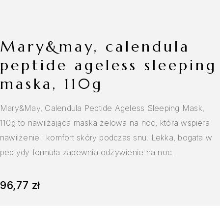
mary&may, calendula
peptide ageless sleeping
maska, 110g
Mary&May, Calendula Peptide Ageless Sleeping Mask,
110g to nawilżająca maska żelowa na noc, która wspiera
nawilżenie i komfort skóry podczas snu. Lekka, bogata w
peptydy formuła zapewnia odżywienie na noc.
96,77
zł