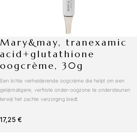
mary&may, tranexamic
acid+glutathione
oogcrème, 30g
Een lichte verhelderende oogcrème die helpt om een
gelijkmatigere, verfriste onder-oogzone te ondersteunen
terwijl het zachte verzorging biedt.
17,25
€