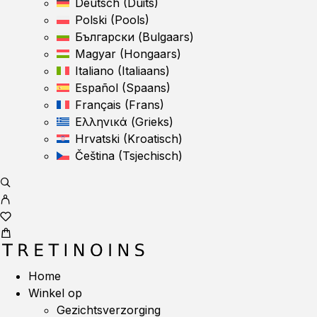
Deutsch
(
Duits
)
Polski
(
Pools
)
Български
(
Bulgaars
)
Magyar
(
Hongaars
)
Italiano
(
Italiaans
)
Español
(
Spaans
)
Français
(
Frans
)
Ελληνικά
(
Grieks
)
Hrvatski
(
Kroatisch
)
Čeština
(
Tsjechisch
)
Home
Winkel op
Gezichtsverzorging