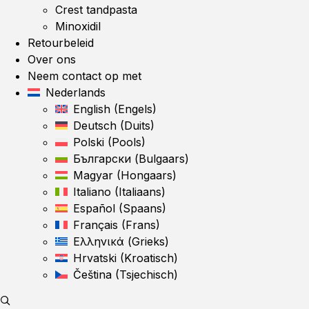
Crest tandpasta
Minoxidil
Retourbeleid
Over ons
Neem contact op met
Nederlands
English
(
Engels
)
Deutsch
(
Duits
)
Polski
(
Pools
)
Български
(
Bulgaars
)
Magyar
(
Hongaars
)
Italiano
(
Italiaans
)
Español
(
Spaans
)
Français
(
Frans
)
Ελληνικά
(
Grieks
)
Hrvatski
(
Kroatisch
)
Čeština
(
Tsjechisch
)