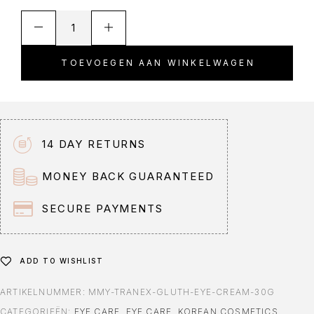
A
l
t
TOEVOEGEN AAN WINKELWAGEN
e
r
n
a
t
14 DAY RETURNS
i
v
MONEY BACK GUARANTEED
e
:
SECURE PAYMENTS
ADD TO WISHLIST
ARTIKELNUMMER:
MMY-TRANEX-GLUTH-EYE-CREAM-30G
CATEGORIEËN:
EYE CARE
,
EYE CARE
,
KOREAN COSMETICS
,