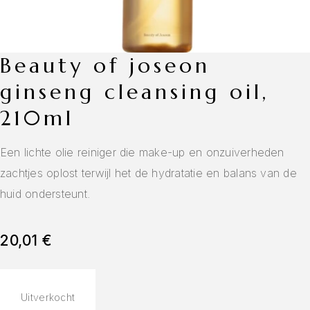
beauty of joseon
ginseng cleansing oil,
210ml
Een lichte olie reiniger die make-up en onzuiverheden
zachtjes oplost terwijl het de hydratatie en balans van de
huid ondersteunt.
20,01
€
Uitverkocht