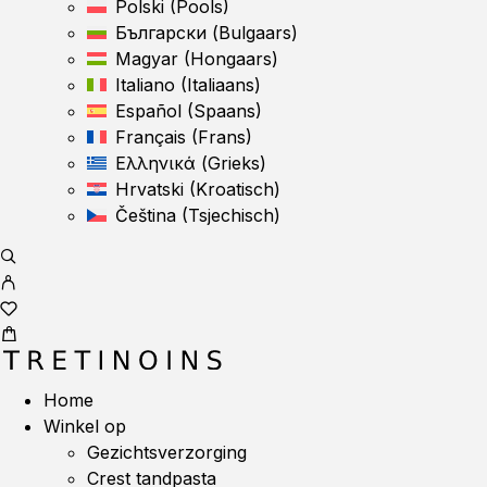
Polski
(
Pools
)
Български
(
Bulgaars
)
Magyar
(
Hongaars
)
Italiano
(
Italiaans
)
Español
(
Spaans
)
Français
(
Frans
)
Ελληνικά
(
Grieks
)
Hrvatski
(
Kroatisch
)
Čeština
(
Tsjechisch
)
Home
Winkel op
Gezichtsverzorging
Crest tandpasta