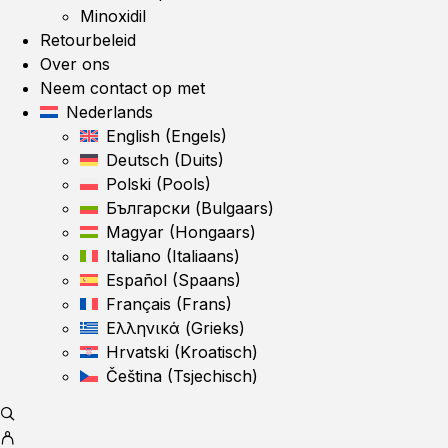
Minoxidil
Retourbeleid
Over ons
Neem contact op met
Nederlands
English
(
Engels
)
Deutsch
(
Duits
)
Polski
(
Pools
)
Български
(
Bulgaars
)
Magyar
(
Hongaars
)
Italiano
(
Italiaans
)
Español
(
Spaans
)
Français
(
Frans
)
Ελληνικά
(
Grieks
)
Hrvatski
(
Kroatisch
)
Čeština
(
Tsjechisch
)