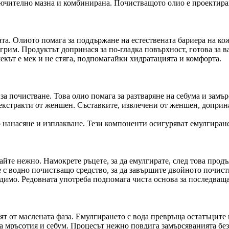
чително мазна и комбинирана. Почистващото олио е проектирано
ата. Олиото помага за поддържане на естествената бариера на ко
рим. Продуктът допринася за по-гладка повърхност, готова за 
екът е мек и не стяга, подпомагайки хидратацията и комфорта.
а за почистване. Това олио помага за разтваряне на себума и замъ
 екстракти от женшен. Съставките, извлечени от женшен, доприн
о нанасяне и изплакване. Тези компоненти осигуряват емулгиран
те нежно. Намокрете ръцете, за да емулгирате, след това продъ
 с водно почистващо средство, за да завършите двойното почист
одимо. Редовната употреба подпомага чиста основа за последващ
т от маслената фаза. Емулгирането с вода превръща остатъците в
 мръсотия и себум. Процесът нежно повдига замърсяванията без