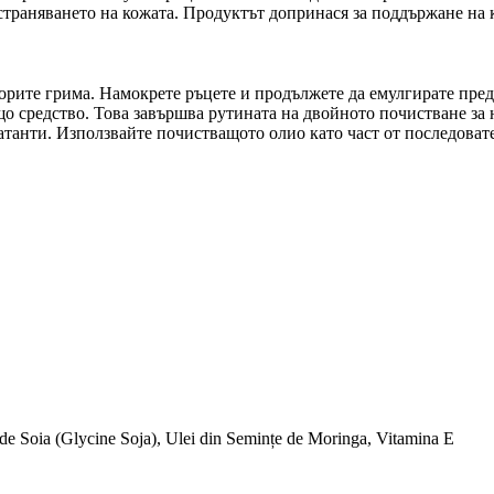
траняването на кожата. Продуктът допринася за поддържане на 
ворите грима. Намокрете ръцете и продължете да емулгирате пре
що средство. Това завършва рутината на двойното почистване за 
танти. Използвайте почистващото олио като част от последовате
 de Soia (Glycine Soja), Ulei din Semințe de Moringa, Vitamina E