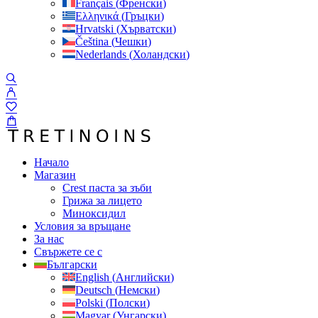
Français
(
Френски
)
Ελληνικά
(
Гръцки
)
Hrvatski
(
Хърватски
)
Čeština
(
Чешки
)
Nederlands
(
Холандски
)
Начало
Магазин
Crest паста за зъби
Грижа за лицето
Миноксидил
Условия за връщане
За нас
Свържете се с
Български
English
(
Английски
)
Deutsch
(
Немски
)
Polski
(
Полски
)
Magyar
(
Унгарски
)