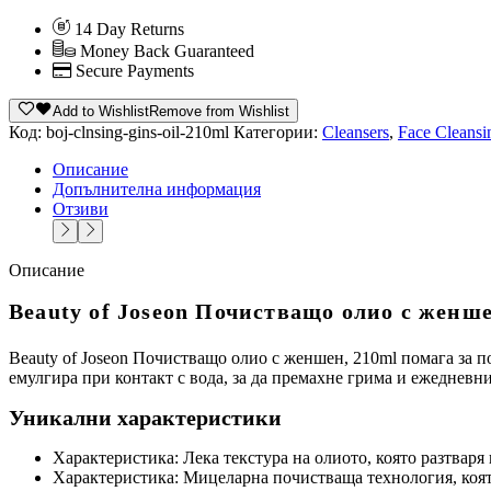
14 Day Returns
Money Back Guaranteed
Secure Payments
Add to Wishlist
Remove from Wishlist
Код:
boj-clnsing-gins-oil-210ml
Категории:
Cleansers
,
Face Cleansi
Описание
Допълнителна информация
Отзиви
Описание
Beauty of Joseon Почистващо олио с женше
Beauty of Joseon Почистващо олио с женшен, 210ml помага за п
емулгира при контакт с вода, за да премахне грима и ежедневни
Уникални характеристики
Характеристика: Лека текстура на олиото, която разтваря 
Характеристика: Мицеларна почистваща технология, коят