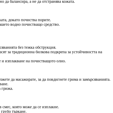
 да балансира, а не да отстранява кожата.
жата, докато почиства порите.
вашето водно почистващо средство.
рсяванията без тежка обструкция.
асят за традиционна билкова подкрепа за устойчивостта на
е и изплакване на почистващото олио.
лжете да масажирате, за да повдигнете грима и замърсяванията.
ване.
а грижа.
 смес, която може да се изплакне.
 грубо търкане.