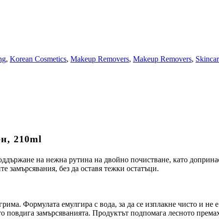
ng
,
Korean Cosmetics
,
Makeup Removers
,
Makeup Removers
,
Skinca
н, 210ml
оддържане на нежна рутина на двойно почистване, като допринас
те замърсявания, без да оставя тежки остатъци.
грима. Формулата емулгира с вода, за да се изплакне чисто и не е
о повдига замърсяванията. Продуктът подпомага лесното премах