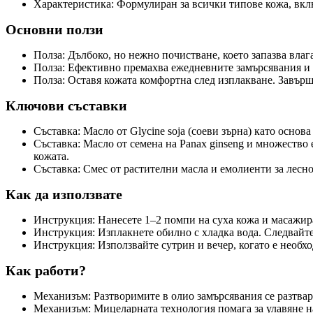
Характеристика: Формулиран за всички типове кожа, вклю
Основни ползи
Полза: Дълбоко, но нежно почистване, което запазва влаг
Полза: Ефективно премахва ежедневните замърсявания и г
Полза: Оставя кожата комфортна след изплакване. Завърш
Ключови съставки
Съставка: Масло от Glycine soja (соеви зърна) като основ
Съставка: Масло от семена на Panax ginseng и множество
кожата.
Съставка: Смес от растителни масла и емолиенти за лесн
Как да използвате
Инструкция: Нанесете 1–2 помпи на суха кожа и масажирай
Инструкция: Изплакнете обилно с хладка вода. Следвайте
Инструкция: Използвайте сутрин и вечер, когато е необх
Как работи?
Механизъм: Разтворимите в олио замърсявания се разтваря
Механизъм: Мицеларната технология помага за улавяне на