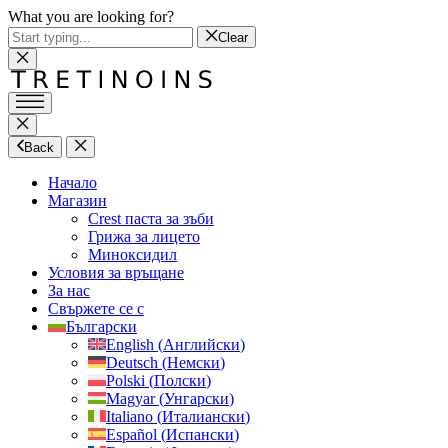
What you are looking for?
Clear
Back
Начало
Магазин
Crest паста за зъби
Грижа за лицето
Миноксидил
Условия за връщане
За нас
Свържете се с
Български
English
(
Английски
)
Deutsch
(
Немски
)
Polski
(
Полски
)
Magyar
(
Унгарски
)
Italiano
(
Италиански
)
Español
(
Испански
)