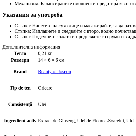
Механизъм: Балансираните емолиенти предотвратяват отс
Указания за употреба
Стъпка: Нанесете на сухо лице и масажирайте, за да разт
Стъпка: Изплакнете и следвайте с второ, водно почиства
Стъпка: Подсушете кожата и продължете с серуми и хидра
Допълнителна информация
Тегло
0,21 кг
Размери
14 × 6 × 6 см
Brand
Beauty of Joseon
Tip de ten
Oricare
Consistență
Ulei
Ingredient activ
Extract de Ginseng, Ulei de Floarea-Soarelui, Ulei