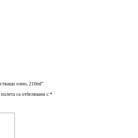
истващо олио, 210ml”
полета са отбелязани с
*