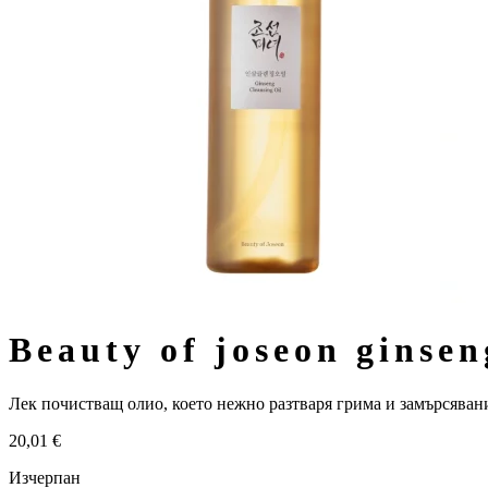
beauty of joseon gins
Лек почистващ олио, което нежно разтваря грима и замърсявани
20,01
€
Изчерпан