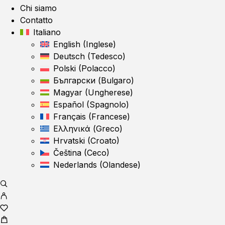
Chi siamo
Contatto
Italiano
English
(
Inglese
)
Deutsch
(
Tedesco
)
Polski
(
Polacco
)
Български
(
Bulgaro
)
Magyar
(
Ungherese
)
Español
(
Spagnolo
)
Français
(
Francese
)
Ελληνικά
(
Greco
)
Hrvatski
(
Croato
)
Čeština
(
Ceco
)
Nederlands
(
Olandese
)