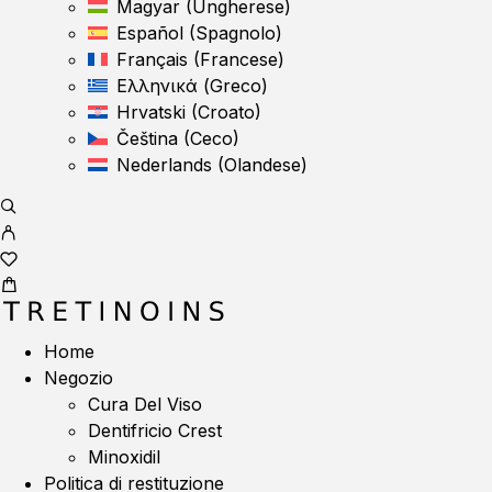
Magyar
(
Ungherese
)
Español
(
Spagnolo
)
Français
(
Francese
)
Ελληνικά
(
Greco
)
Hrvatski
(
Croato
)
Čeština
(
Ceco
)
Nederlands
(
Olandese
)
Home
Negozio
Cura Del Viso
Dentifricio Crest
Minoxidil
Politica di restituzione