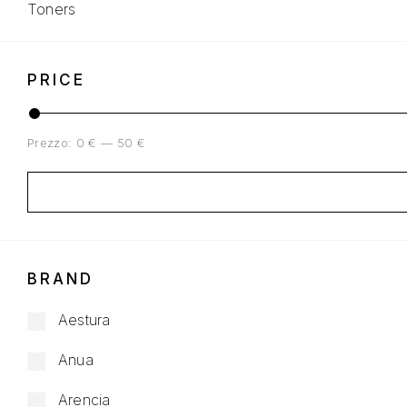
Toners
PRICE
Prezzo:
0 €
—
50 €
BRAND
Aestura
Anua
Arencia