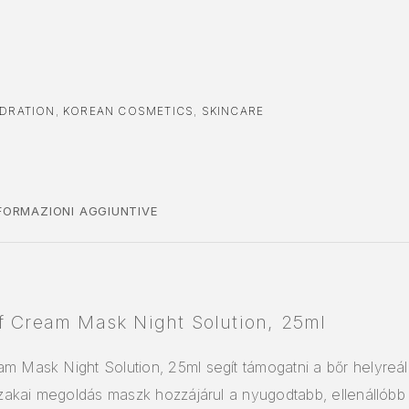
DRATION
,
KOREAN COSMETICS
,
SKINCARE
FORMAZIONI AGGIUNTIVE
f Cream Mask Night Solution, 25ml
m Mask Night Solution, 25ml segít támogatni a bőr helyreáll
jszakai megoldás maszk hozzájárul a nyugodtabb, ellenállób