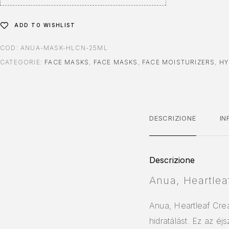
:
ADD TO WISHLIST
COD:
ANUA-MASK-HLCN-25ML
CATEGORIE:
FACE MASKS
,
FACE MASKS
,
FACE MOISTURIZERS
,
HY
DESCRIZIONE
IN
Descrizione
Anua, Heartlea
Anua, Heartleaf Crea
hidratálást. Ez az é