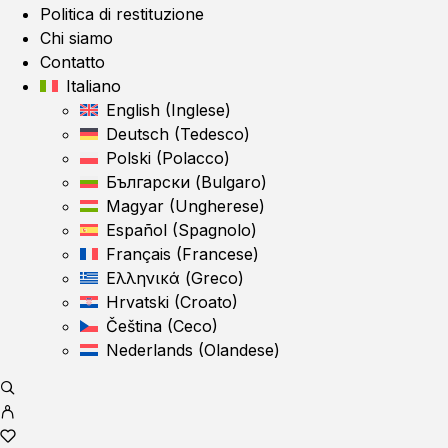
Politica di restituzione
Chi siamo
Contatto
Italiano
English
(
Inglese
)
Deutsch
(
Tedesco
)
Polski
(
Polacco
)
Български
(
Bulgaro
)
Magyar
(
Ungherese
)
Español
(
Spagnolo
)
Français
(
Francese
)
Ελληνικά
(
Greco
)
Hrvatski
(
Croato
)
Čeština
(
Ceco
)
Nederlands
(
Olandese
)