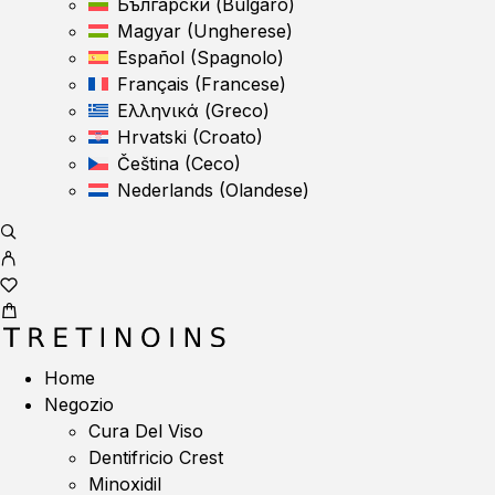
Български
(
Bulgaro
)
Magyar
(
Ungherese
)
Español
(
Spagnolo
)
Français
(
Francese
)
Ελληνικά
(
Greco
)
Hrvatski
(
Croato
)
Čeština
(
Ceco
)
Nederlands
(
Olandese
)
Home
Negozio
Cura Del Viso
Dentifricio Crest
Minoxidil