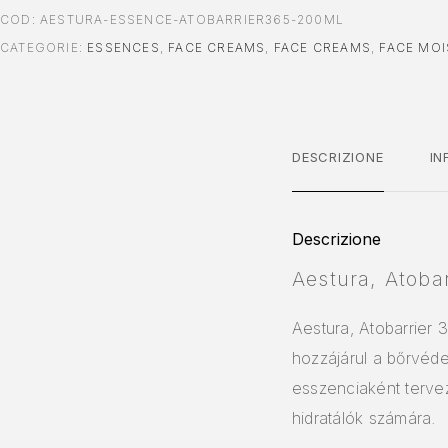
COD:
AESTURA-ESSENCE-ATOBARRIER365-200ML
CATEGORIE:
ESSENCES
,
FACE CREAMS
,
FACE CREAMS
,
FACE MOI
DESCRIZIONE
IN
Descrizione
Aestura, Atoba
Aestura, Atobarrier 3
hozzájárul a bőrvéde
esszenciaként tervez
hidratálók számára.