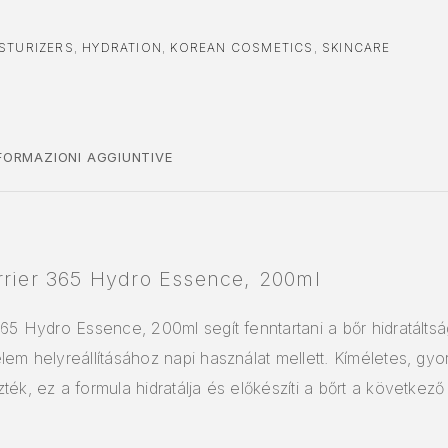
STURIZERS
,
HYDRATION
,
KOREAN COSMETICS
,
SKINCARE
FORMAZIONI AGGIUNTIVE
rrier 365 Hydro Essence, 200ml
65 Hydro Essence, 200ml segít fenntartani a bőr hidratáltság
lem helyreállításához napi használat mellett. Kíméletes, gy
ték, ez a formula hidratálja és előkészíti a bőrt a követke