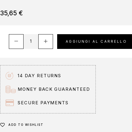
35,65
€
A
AGGIUNGI AL CARRELLO
l
t
e
r
n
14 DAY RETURNS
a
t
MONEY BACK GUARANTEED
i
v
SECURE PAYMENTS
e
:
ADD TO WISHLIST