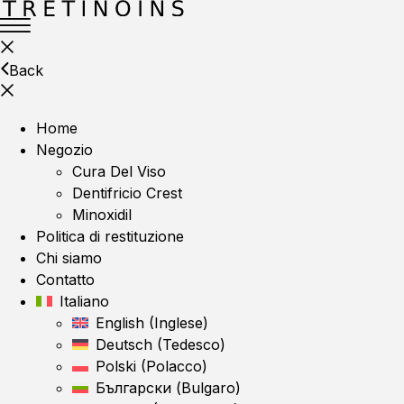
Back
Home
Negozio
Cura Del Viso
Dentifricio Crest
Minoxidil
Politica di restituzione
Chi siamo
Contatto
Italiano
English
(
Inglese
)
Deutsch
(
Tedesco
)
Polski
(
Polacco
)
Български
(
Bulgaro
)