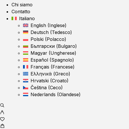
Chi siamo
Contatto
Italiano
English
(
Inglese
)
Deutsch
(
Tedesco
)
Polski
(
Polacco
)
Български
(
Bulgaro
)
Magyar
(
Ungherese
)
Español
(
Spagnolo
)
Français
(
Francese
)
Ελληνικά
(
Greco
)
Hrvatski
(
Croato
)
Čeština
(
Ceco
)
Nederlands
(
Olandese
)