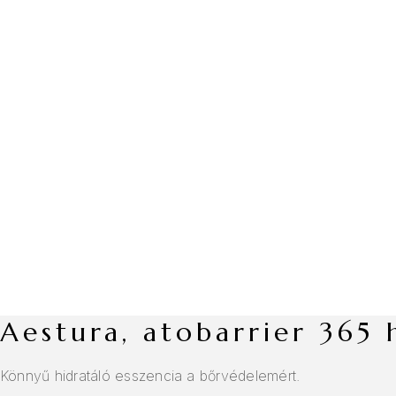
aestura, atobarrier 36
Könnyű hidratáló esszencia a bőrvédelemért.