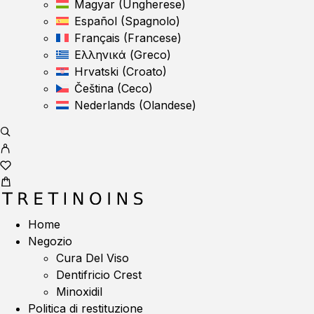
Magyar
(
Ungherese
)
Español
(
Spagnolo
)
Français
(
Francese
)
Ελληνικά
(
Greco
)
Hrvatski
(
Croato
)
Čeština
(
Ceco
)
Nederlands
(
Olandese
)
Home
Negozio
Cura Del Viso
Dentifricio Crest
Minoxidil
Politica di restituzione