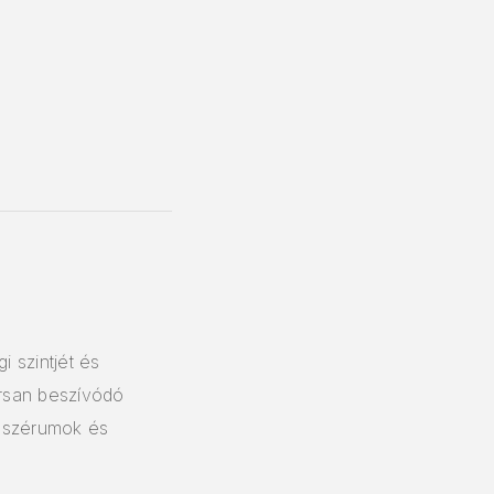
i szintjét és
orsan beszívódó
ző szérumok és