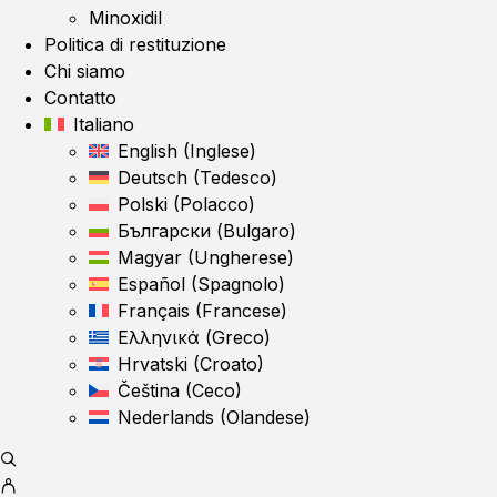
Minoxidil
Politica di restituzione
Chi siamo
Contatto
Italiano
English
(
Inglese
)
Deutsch
(
Tedesco
)
Polski
(
Polacco
)
Български
(
Bulgaro
)
Magyar
(
Ungherese
)
Español
(
Spagnolo
)
Français
(
Francese
)
Ελληνικά
(
Greco
)
Hrvatski
(
Croato
)
Čeština
(
Ceco
)
Nederlands
(
Olandese
)