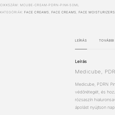
CIKKSZÁM:
MCUBE-CREAM-PDRN-PINK-50ML
KATEGÓRIÁK:
FACE CREAMS
,
FACE CREAMS
,
FACE MOISTURIZER
LEÍRÁS
TOVÁBBI
Leírás
Medicube, PDR
Medicube, PDRN Pink
védőrétegét, és hozz
rózsaszín hialuronsa
ápolást nyújtson napi