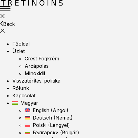
Back
Főoldal
Üzlet
Crest Fogkrém
Arcápolás
Minoxidil
Visszatérítési politika
Rólunk
Kapcsolat
Magyar
English
(
Angol
)
Deutsch
(
Német
)
Polski
(
Lengyel
)
Български
(
Bolgár
)