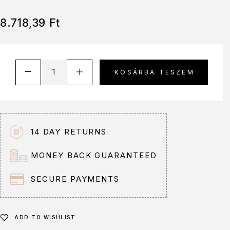
8.718,39
Ft
A
KOSÁRBA TESZEM
l
t
e
r
n
14 DAY RETURNS
a
t
MONEY BACK GUARANTEED
i
v
SECURE PAYMENTS
e
:
ADD TO WISHLIST