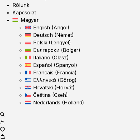
Rólunk
Kapcsolat
Magyar
English
(
Angol
)
Deutsch
(
Német
)
Polski
(
Lengyel
)
Български
(
Bolgár
)
Italiano
(
Olasz
)
Español
(
Spanyol
)
Français
(
Francia
)
Ελληνικά
(
Görög
)
Hrvatski
(
Horvát
)
Čeština
(
Cseh
)
Nederlands
(
Holland
)