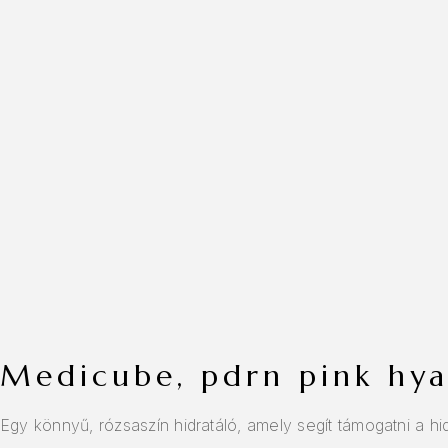
medicube, pdrn pink hy
Egy könnyű, rózsaszín hidratáló, amely segít támogatni a hi