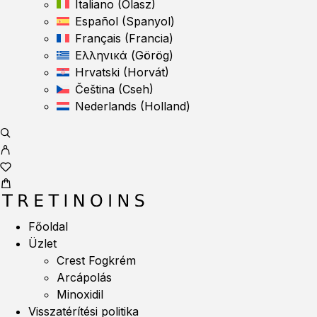
Italiano
(
Olasz
)
Español
(
Spanyol
)
Français
(
Francia
)
Ελληνικά
(
Görög
)
Hrvatski
(
Horvát
)
Čeština
(
Cseh
)
Nederlands
(
Holland
)
Főoldal
Üzlet
Crest Fogkrém
Arcápolás
Minoxidil
Visszatérítési politika