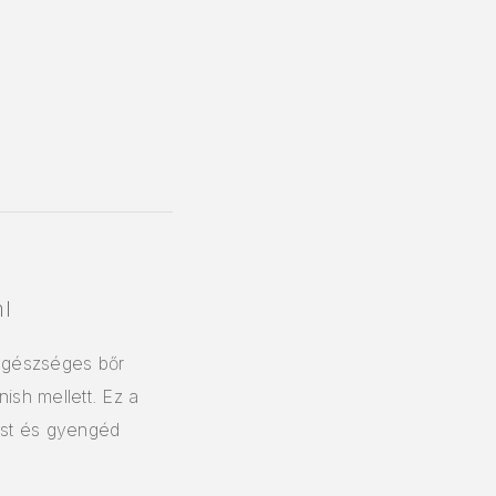
l
egészséges bőr
ish mellett. Ez a
lást és gyengéd