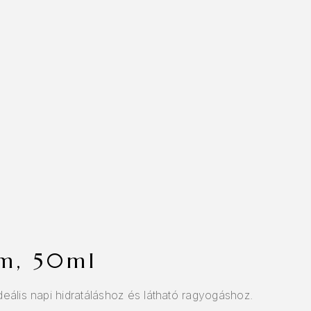
ém, 50ml
deális napi hidratáláshoz és látható ragyogáshoz.