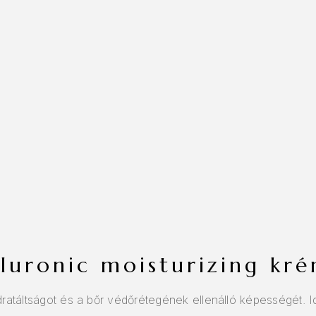
aluronic moisturizing kr
dratáltságot és a bőr védőrétegének ellenálló képességét. I